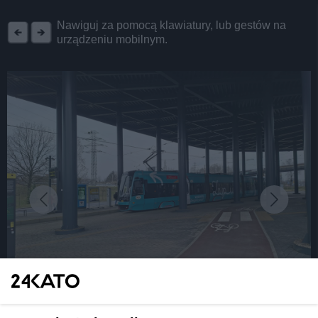
REKLAMA
Nawiguj za pomocą klawiatury, lub gestów na
urządzeniu mobilnym.
fot: Katarzyna Pachelska