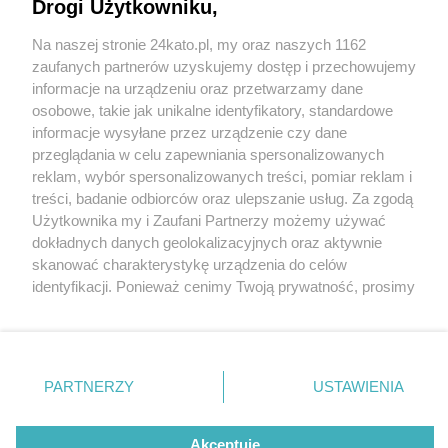
Drogi Użytkowniku,
Katowice. Wszyscy potencjalni wykonawcy chcą
mniej pieniędzy za budowę tramwaju na południe
Na naszej stronie 24kato.pl, my oraz naszych 1162
niż przewidziało miasto
Wydawca mediów
lokalnych
zaufanych partnerów uzyskujemy dostęp i przechowujemy
informacje na urządzeniu oraz przetwarzamy dane
osobowe, takie jak unikalne identyfikatory, standardowe
informacje wysyłane przez urządzenie czy dane
przeglądania w celu zapewniania spersonalizowanych
reklam, wybór spersonalizowanych treści, pomiar reklam i
5 / 10
Nie zapomnij
treści, badanie odbiorców oraz ulepszanie usług. Za zgodą
zapoznać się z:
polityką prywatności
regulamin korzystania z portali
Użytkownika my i Zaufani Partnerzy możemy używać
Tramwaj na polodnie 3
Twoje
miasto
Skontakuj się
z nami
dokładnych danych geolokalizacyjnych oraz aktywnie
Piekary Śląskie
Kontakt
skanować charakterystykę urządzenia do celów
Chorzów
Wydawca
identyfikacji. Ponieważ cenimy Twoją prywatność, prosimy
Tarnowskie Góry
Redakcja
Ruda Śląska
Newsletter
o zgodę na korzystanie z tych technologii poprzez
Świętochłowice
Reklama
kliknięcie „Akceptuję”. Zgoda jest dobrowolna i zawsze
Tychy
możesz ją zmienić/wycofać klikając przycisk ustawień
Bytom
Katowice
prywatności znajdujący się w lewym dolnym rogu strony
REKLAMA
PARTNERZY
USTAWIENIA
Gliwice
. Niektóre rodzaje przetwarzania danych nie wymagają
Zabrze
Zagłębie
zgody użytkownika, ale masz prawo sprzeciwić się
takiemu przetwarzaniu. Preferencje będą miały
Akceptuję