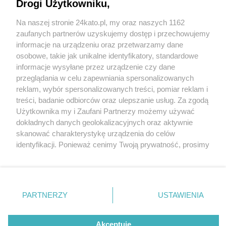
Drogi Użytkowniku,
Katowice. Wypadek dwóch tirów na DTŚ 12
stycznia 2024. Droga całkowicie zablokowana w
Na naszej stronie 24kato.pl, my oraz naszych 1162
stronę Katowic
Wydawca mediów
lokalnych
zaufanych partnerów uzyskujemy dostęp i przechowujemy
informacje na urządzeniu oraz przetwarzamy dane
osobowe, takie jak unikalne identyfikatory, standardowe
1 / 5
informacje wysyłane przez urządzenie czy dane
przeglądania w celu zapewniania spersonalizowanych
Wypadek dts katowice 12
reklam, wybór spersonalizowanych treści, pomiar reklam i
Nie zapomnij
treści, badanie odbiorców oraz ulepszanie usług. Za zgodą
stycznia 2024 05
zapoznać się z:
polityką prywatności
regulamin korzystania z portali
Użytkownika my i Zaufani Partnerzy możemy używać
Twoje
miasto
Skontakuj się
z nami
dokładnych danych geolokalizacyjnych oraz aktywnie
Piekary Śląskie
Kontakt
skanować charakterystykę urządzenia do celów
Wypadek dwóch tirów na DTŚ w Katowicach 12
Chorzów
Wydawca
identyfikacji. Ponieważ cenimy Twoją prywatność, prosimy
Tarnowskie Góry
Redakcja
stycznia 2024. Droga w stronę Katowic zablokowana.
Ruda Śląska
Newsletter
o zgodę na korzystanie z tych technologii poprzez
Świętochłowice
Reklama
kliknięcie „Akceptuję”. Zgoda jest dobrowolna i zawsze
Tychy
możesz ją zmienić/wycofać klikając przycisk ustawień
Bytom
Katowice
prywatności znajdujący się w lewym dolnym rogu strony
REKLAMA
PARTNERZY
USTAWIENIA
Gliwice
. Niektóre rodzaje przetwarzania danych nie wymagają
Zabrze
Zagłębie
zgody użytkownika, ale masz prawo sprzeciwić się
takiemu przetwarzaniu. Preferencje będą miały
Akceptuję