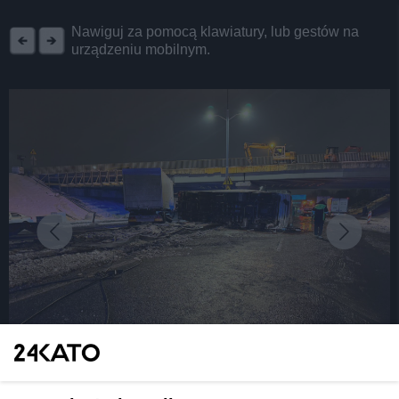
REKLAMA
Nawiguj za pomocą klawiatury, lub gestów na
urządzeniu mobilnym.
fot: Policja Śląska