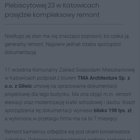
Plebiscytowej 23 w Katowicach
przejdzie kompleksowy remont
Niedługo jej stan ma się znacząco poprawić, bo czeka ją
generalny remont. Najpierw jednak trzeba sporządzić
dokumentację.
11 września Komunalny Zakład Gospodarki Mieszkaniowej
w Katowicach podpisał z biurem
TMA Architecture Sp. z
o.o. z Gliwic
umowę na opracowanie dokumentacji
projektowej dla tego budynku. Ma ona objąć m.in. remont
elewacji oraz modernizację klatki schodowej i dachu. Koszt
sporządzenia tej dokumentacji wyniesie
blisko 198 tys. zł
,
a wyłoniona w przetargu firma ma na to 7 miesięcy.
Remont kamienicy odbędzie się pod okiem konserwatora
zabytków. Ochronie konserwatorskiej podlega zarówno jej