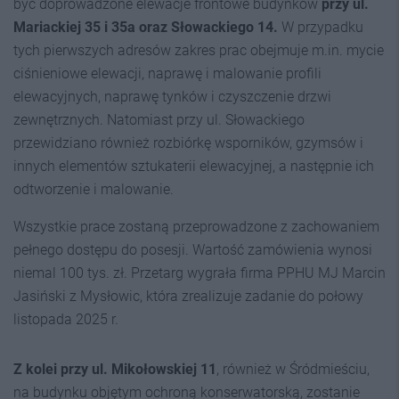
być doprowadzone elewacje frontowe budynków
przy ul.
Mariackiej 35 i 35a oraz Słowackiego 14.
W przypadku
tych pierwszych adresów zakres prac obejmuje m.in. mycie
ciśnieniowe elewacji, naprawę i malowanie profili
elewacyjnych, naprawę tynków i czyszczenie drzwi
zewnętrznych. Natomiast przy ul. Słowackiego
przewidziano również rozbiórkę wsporników, gzymsów i
innych elementów sztukaterii elewacyjnej, a następnie ich
odtworzenie i malowanie.
Wszystkie prace zostaną przeprowadzone z zachowaniem
pełnego dostępu do posesji. Wartość zamówienia wynosi
niemal 100 tys. zł. Przetarg wygrała firma PPHU MJ Marcin
Jasiński z Mysłowic, która zrealizuje zadanie do połowy
listopada 2025 r.
Z kolei przy ul. Mikołowskiej 11
, również w Śródmieściu,
na budynku objętym ochroną konserwatorską, zostanie