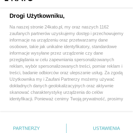
Drogi Użytkowniku,
Na naszej stronie 24kato.pl, my oraz naszych 1162
Wydawca mediów
lokalnych
zaufanych partnerów uzyskujemy dostęp i przechowujemy
informacje na urządzeniu oraz przetwarzamy dane
osobowe, takie jak unikalne identyfikatory, standardowe
informacje wysyłane przez urządzenie czy dane
przeglądania w celu zapewniania spersonalizowanych
reklam, wybór spersonalizowanych treści, pomiar reklam i
Nie zapomnij
treści, badanie odbiorców oraz ulepszanie usług. Za zgodą
zapoznać się z:
polityką prywatności
regulamin korzystania z portali
Użytkownika my i Zaufani Partnerzy możemy używać
Twoje
miasto
Skontakuj się
z nami
dokładnych danych geolokalizacyjnych oraz aktywnie
Piekary Śląskie
Kontakt
skanować charakterystykę urządzenia do celów
Chorzów
Wydawca
identyfikacji. Ponieważ cenimy Twoją prywatność, prosimy
Tarnowskie Góry
Redakcja
Ruda Śląska
Newsletter
o zgodę na korzystanie z tych technologii poprzez
Świętochłowice
Reklama
kliknięcie „Akceptuję”. Zgoda jest dobrowolna i zawsze
Tychy
możesz ją zmienić/wycofać klikając przycisk ustawień
Bytom
Katowice
prywatności znajdujący się w lewym dolnym rogu strony
PARTNERZY
USTAWIENIA
Gliwice
. Niektóre rodzaje przetwarzania danych nie wymagają
Zabrze