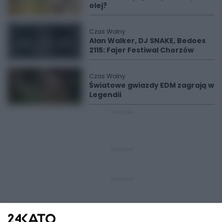
olej?
Czas Wolny
Alan Walker, DJ SNAKE, Bedoes
2115: Fajer Festiwal Chorzów
Czas Wolny
Światowe gwiazdy EDM zagrają w
Legendii
REKLAMA
REKLAMA
REKLAMA