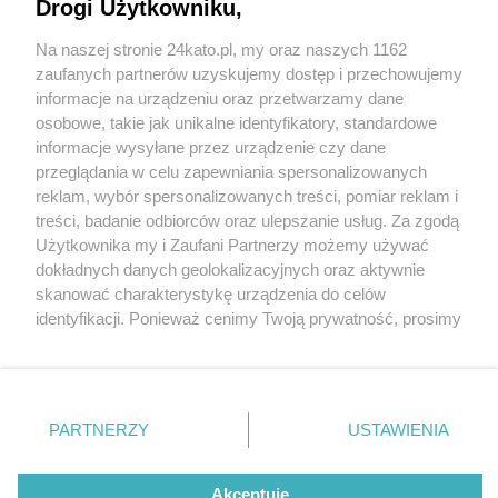
Miasto rozświetliły tysiące lampek
Drogi Użytkowniku,
Na naszej stronie 24kato.pl, my oraz naszych 1162
Wydawca mediów
lokalnych
zaufanych partnerów uzyskujemy dostęp i przechowujemy
informacje na urządzeniu oraz przetwarzamy dane
osobowe, takie jak unikalne identyfikatory, standardowe
informacje wysyłane przez urządzenie czy dane
1 / 19
przeglądania w celu zapewniania spersonalizowanych
reklam, wybór spersonalizowanych treści, pomiar reklam i
Boże Narodzenie. Katowice
Nie zapomnij
treści, badanie odbiorców oraz ulepszanie usług. Za zgodą
zapoznać się z:
polityką prywatności
regulamin korzystania z portali
Użytkownika my i Zaufani Partnerzy możemy używać
rozświetliły tysiące lampek
Twoje
miasto
Skontakuj się
z nami
dokładnych danych geolokalizacyjnych oraz aktywnie
Piekary Śląskie
Kontakt
skanować charakterystykę urządzenia do celów
Chorzów
Wydawca
identyfikacji. Ponieważ cenimy Twoją prywatność, prosimy
Tarnowskie Góry
Redakcja
Ruda Śląska
Newsletter
o zgodę na korzystanie z tych technologii poprzez
Świętochłowice
Reklama
kliknięcie „Akceptuję”. Zgoda jest dobrowolna i zawsze
Tychy
możesz ją zmienić/wycofać klikając przycisk ustawień
Bytom
Katowice
prywatności znajdujący się w lewym dolnym rogu strony
REKLAMA
PARTNERZY
USTAWIENIA
Gliwice
. Niektóre rodzaje przetwarzania danych nie wymagają
Zabrze
Zagłębie
zgody użytkownika, ale masz prawo sprzeciwić się
takiemu przetwarzaniu. Preferencje będą miały
Akceptuję