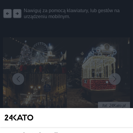
REKLAMA
Nawiguj za pomocą klawiatury, lub gestów na
urządzeniu mobilnym.
fot: 24Kato.pl
Katowice zachwycają przed Bożym Narodzeniem.