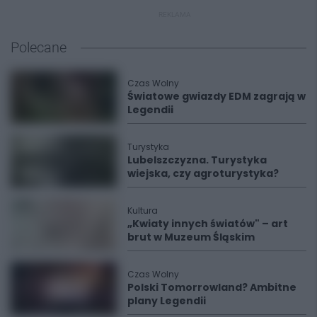
REKLAMA
Polecane
Czas Wolny
Światowe gwiazdy EDM zagrają w
Legendii
Turystyka
Lubelszczyzna. Turystyka
wiejska, czy agroturystyka?
Kultura
„Kwiaty innych światów" – art
brut w Muzeum Śląskim
Czas Wolny
Polski Tomorrowland? Ambitne
plany Legendii