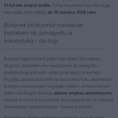
314,6 mln złotych brutto.
Firma ma ponad trzy lata na jej
realizację, musi zdążyć
do 30 czerwca 2028 roku.
Budynek prokuratur nawiązuje
kształtem do paragrafu, a
kolorystyką - do togi
Budynek będzie miał 6 pięter oraz około 200 metrów
długości. Kształtem ma nawiązywać do paragrafu –
podstawowej jednostki redakcyjnej tekstu prawnego. -
Przyjęta zasada pozwoliła na stworzenie kilku segmentów
budynku odwróconych względem siebie i umieszczonych
jeden nad drugim, tworząc
zielone wnętrza urbanistyczne,
otwarte w różnych kierunkach, pozwalające na ich należyte
doświetlenie i przewietrzanie - mówią architekci.
Kolorystyka obiektu będzie nawiązywać za to do barw