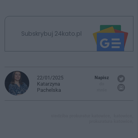
Subskrybuj 24kato.pl
22/01/2025
Napisz
Katarzyna
do
Pachelska
mnie
siedziba prokuratur katowice,
katowice,
prokuratura katowice,