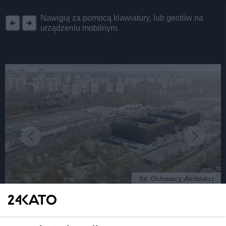
REKLAMA
Nawiguj za pomocą klawiatury, lub gestów na
urządzeniu mobilnym.
fot: Ostrowscy Architekci
Katowice. Zaczęła się budowa siedziby