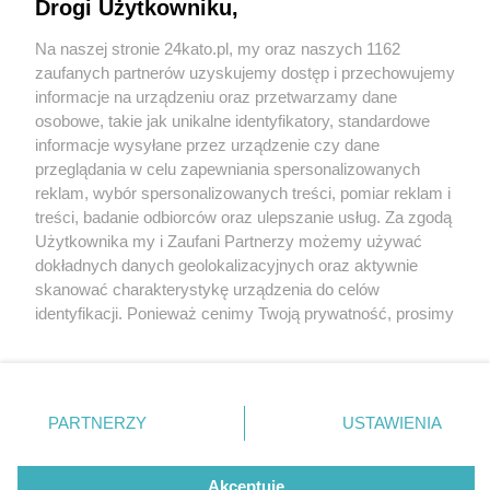
prokuratur różnego szczebla. Budynek ma
Drogi Użytkowniku,
powstać do połowy 2028 r.
Na naszej stronie 24kato.pl, my oraz naszych 1162
Wydawca mediów
lokalnych
zaufanych partnerów uzyskujemy dostęp i przechowujemy
informacje na urządzeniu oraz przetwarzamy dane
osobowe, takie jak unikalne identyfikatory, standardowe
informacje wysyłane przez urządzenie czy dane
przeglądania w celu zapewniania spersonalizowanych
1 / 14
reklam, wybór spersonalizowanych treści, pomiar reklam i
Siedziba prokuratur
Nie zapomnij
treści, badanie odbiorców oraz ulepszanie usług. Za zgodą
zapoznać się z:
polityką prywatności
regulamin korzystania z portali
Użytkownika my i Zaufani Partnerzy możemy używać
Twoje
miasto
Skontakuj się
z nami
Katowice wizualizacje 9
dokładnych danych geolokalizacyjnych oraz aktywnie
Piekary Śląskie
Kontakt
skanować charakterystykę urządzenia do celów
Chorzów
Wydawca
identyfikacji. Ponieważ cenimy Twoją prywatność, prosimy
Tarnowskie Góry
Redakcja
Ruda Śląska
Newsletter
o zgodę na korzystanie z tych technologii poprzez
Świętochłowice
Reklama
kliknięcie „Akceptuję”. Zgoda jest dobrowolna i zawsze
Tychy
możesz ją zmienić/wycofać klikając przycisk ustawień
Bytom
Katowice
prywatności znajdujący się w lewym dolnym rogu strony
REKLAMA
PARTNERZY
USTAWIENIA
Gliwice
. Niektóre rodzaje przetwarzania danych nie wymagają
Zabrze
Zagłębie
zgody użytkownika, ale masz prawo sprzeciwić się
takiemu przetwarzaniu. Preferencje będą miały
Akceptuję