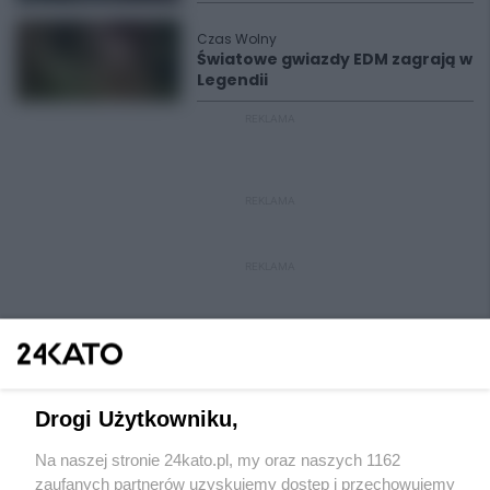
Czas Wolny
Światowe gwiazdy EDM zagrają w
Legendii
REKLAMA
REKLAMA
REKLAMA
Drogi Użytkowniku,
Na naszej stronie 24kato.pl, my oraz naszych 1162
Wydawca mediów
lokalnych
zaufanych partnerów uzyskujemy dostęp i przechowujemy