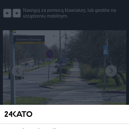
REKLAMA
Nawiguj za pomocą klawiatury, lub gestów na
urządzeniu mobilnym.
fot: KAW
Katowice. Zaczynają się przebudowy chodników: