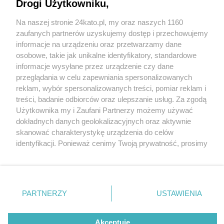
w Brynowie i na osiedlu Tysiąclecia
Drogi Użytkowniku,
Na naszej stronie 24kato.pl, my oraz naszych 1160
Wydawca mediów
lokalnych
zaufanych partnerów uzyskujemy dostęp i przechowujemy
informacje na urządzeniu oraz przetwarzamy dane
2 / 4
osobowe, takie jak unikalne identyfikatory, standardowe
Chodnik Chorzowska
informacje wysyłane przez urządzenie czy dane
przeglądania w celu zapewniania spersonalizowanych
Katowice
reklam, wybór spersonalizowanych treści, pomiar reklam i
Nie zapomnij
treści, badanie odbiorców oraz ulepszanie usług. Za zgodą
zapoznać się z:
polityką prywatności
regulamin korzystania z portali
Użytkownika my i Zaufani Partnerzy możemy używać
Twoje
miasto
Skontakuj się
z nami
Chodnik wzdłuż ul. Chorzowskiej zostanie
dokładnych danych geolokalizacyjnych oraz aktywnie
Piekary Śląskie
Kontakt
skanować charakterystykę urządzenia do celów
wyremontowany na odcinku od ul. Bolesława
Chorzów
Wydawca
identyfikacji. Ponieważ cenimy Twoją prywatność, prosimy
Tarnowskie Góry
Redakcja
Chrobrego do ul. Piastów
Ruda Śląska
Newsletter
o zgodę na korzystanie z tych technologii poprzez
Świętochłowice
Reklama
kliknięcie „Akceptuję”. Zgoda jest dobrowolna i zawsze
Tychy
możesz ją zmienić/wycofać klikając przycisk ustawień
Bytom
Katowice
prywatności znajdujący się w lewym dolnym rogu strony
REKLAMA
PARTNERZY
USTAWIENIA
Gliwice
. Niektóre rodzaje przetwarzania danych nie wymagają
Zabrze
Zagłębie
zgody użytkownika, ale masz prawo sprzeciwić się
takiemu przetwarzaniu. Preferencje będą miały
Akceptuję