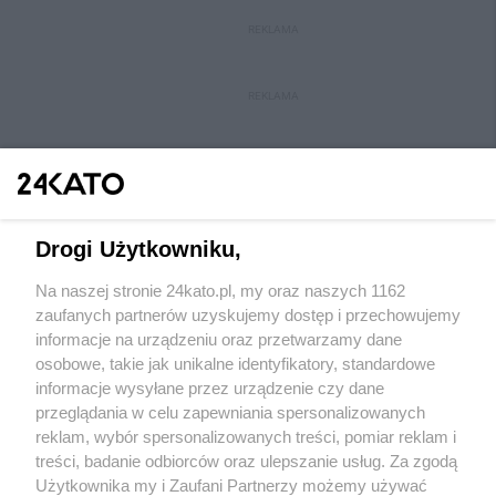
REKLAMA
REKLAMA
Drogi Użytkowniku,
Na naszej stronie 24kato.pl, my oraz naszych 1162
Wydawca mediów
lokalnych
zaufanych partnerów uzyskujemy dostęp i przechowujemy
informacje na urządzeniu oraz przetwarzamy dane
osobowe, takie jak unikalne identyfikatory, standardowe
informacje wysyłane przez urządzenie czy dane
przeglądania w celu zapewniania spersonalizowanych
reklam, wybór spersonalizowanych treści, pomiar reklam i
Nie zapomnij
treści, badanie odbiorców oraz ulepszanie usług. Za zgodą
zapoznać się z:
polityką prywatności
regulamin korzystania z portali
Użytkownika my i Zaufani Partnerzy możemy używać
Twoje
miasto
Skontakuj się
z nami