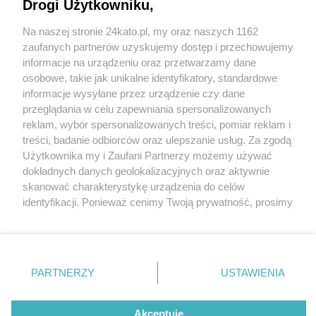
premierze "Akademii Pana Kleksa". Od 8 maja
Drogi Użytkowniku,
film można oglądać na całym świecie
Na naszej stronie 24kato.pl, my oraz naszych 1162
Wydawca mediów
lokalnych
zaufanych partnerów uzyskujemy dostęp i przechowujemy
informacje na urządzeniu oraz przetwarzamy dane
osobowe, takie jak unikalne identyfikatory, standardowe
informacje wysyłane przez urządzenie czy dane
przeglądania w celu zapewniania spersonalizowanych
4 / 6
reklam, wybór spersonalizowanych treści, pomiar reklam i
Akademia pana kleksa kadr
Nie zapomnij
treści, badanie odbiorców oraz ulepszanie usług. Za zgodą
zapoznać się z:
polityką prywatności
regulamin korzystania z portali
Użytkownika my i Zaufani Partnerzy możemy używać
Twoje
miasto
Skontakuj się
z nami
film 03
dokładnych danych geolokalizacyjnych oraz aktywnie
Piekary Śląskie
Kontakt
skanować charakterystykę urządzenia do celów
Chorzów
Wydawca
identyfikacji. Ponieważ cenimy Twoją prywatność, prosimy
Tarnowskie Góry
Redakcja
Ruda Śląska
Newsletter
o zgodę na korzystanie z tych technologii poprzez
Świętochłowice
Reklama
kliknięcie „Akceptuję”. Zgoda jest dobrowolna i zawsze
Tychy
możesz ją zmienić/wycofać klikając przycisk ustawień
Bytom
Katowice
prywatności znajdujący się w lewym dolnym rogu strony
REKLAMA
PARTNERZY
USTAWIENIA
Gliwice
. Niektóre rodzaje przetwarzania danych nie wymagają
Zabrze
Zagłębie
zgody użytkownika, ale masz prawo sprzeciwić się
takiemu przetwarzaniu. Preferencje będą miały
Akceptuję