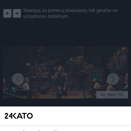
REKLAMA
Nawiguj za pomocą klawiatury, lub gestów na
urządzeniu mobilnym.
fot: Next Film
Katowice zadebiutowały na Netfliksie dzięki