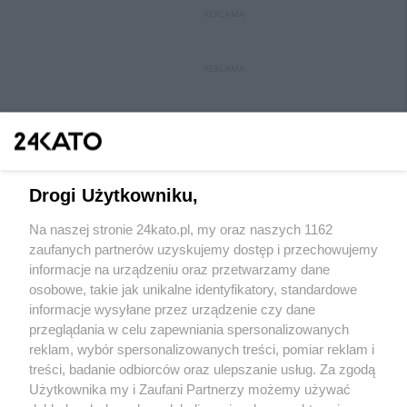
REKLAMA
REKLAMA
Drogi Użytkowniku,
Na naszej stronie 24kato.pl, my oraz naszych 1162
Wydawca mediów
lokalnych
zaufanych partnerów uzyskujemy dostęp i przechowujemy
informacje na urządzeniu oraz przetwarzamy dane
osobowe, takie jak unikalne identyfikatory, standardowe
informacje wysyłane przez urządzenie czy dane
przeglądania w celu zapewniania spersonalizowanych
reklam, wybór spersonalizowanych treści, pomiar reklam i
Nie zapomnij
treści, badanie odbiorców oraz ulepszanie usług. Za zgodą
zapoznać się z:
polityką prywatności
regulamin korzystania z portali
Użytkownika my i Zaufani Partnerzy możemy używać
Twoje
miasto
Skontakuj się
z nami