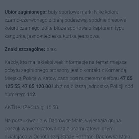
Ubiór zaginionego:
buty sportowe marki Nike koloru
czarno-czerwonego z białą podeszwą, spodnie dresowe
koloru czarnego, żółta bluza sportowa z kapturem typu
kangurka, jasno-niebieska kurtka jeansowa.
Znaki szczególne:
brak.
Każdy, kto ma jakiekolwiek informacje na temat miejsca
pobytu zaginionego proszony jest o kontakt z Komendą
Miejską Policji w Katowicach pod numerem telefonu
47 85
125 55
,
47 85 120 00
lub z najbliższą jednostką Policji pod
numerem
112.
AKTUALIZACJA g. 10:50
Na poszukiwania w Dąbrówce Małej wyjechała grupa
poszukiwawczo-ratownicza z psami ratowniczymi
działająca w Ochotniczej Straży Pożarnej Dąbrówka Mała