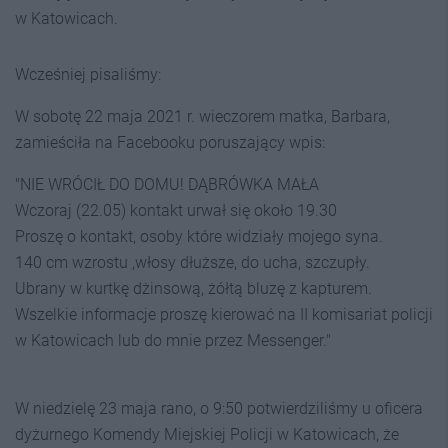
w Katowicach.
Wcześniej pisaliśmy:
W sobotę 22 maja 2021 r. wieczorem matka, Barbara,
zamieściła na Facebooku poruszający wpis:
"NIE WRÓCIŁ DO DOMU! DĄBRÓWKA MAŁA
Wczoraj (22.05) kontakt urwał się około 19.30
Proszę o kontakt, osoby które widziały mojego syna.
140 cm wzrostu ,włosy dłuższe, do ucha, szczupły.
Ubrany w kurtkę dżinsową, żółtą bluzę z kapturem.
Wszelkie informacje proszę kierować na II komisariat policji
w Katowicach lub do mnie przez Messenger."
W niedzielę 23 maja rano, o 9:50 potwierdziliśmy u oficera
dyżurnego Komendy Miejskiej Policji w Katowicach, że