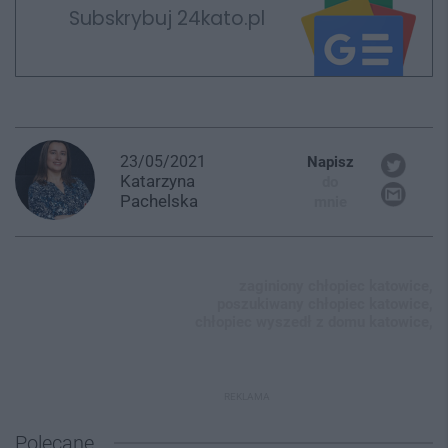
Subskrybuj 24kato.pl
23/05/2021
Napisz
Katarzyna
do
Pachelska
mnie
zaginiony chłopiec katowice,
poszukiwany chłopiec katowice,
chłopiec wyszedł z domu katowice,
REKLAMA
Polecane