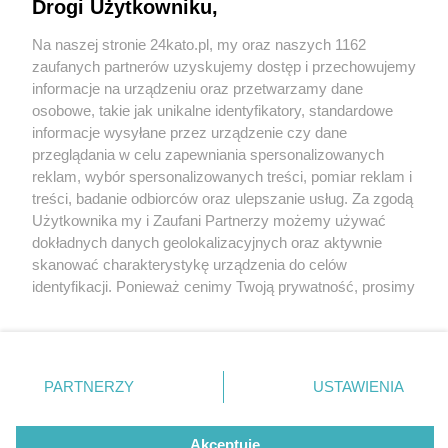
niedosłyszącym. Innowacyjne implanty pomogą
Drogi Użytkowniku,
osobom z niepełnosprawnościami
Na naszej stronie 24kato.pl, my oraz naszych 1162
Wydawca mediów
lokalnych
zaufanych partnerów uzyskujemy dostęp i przechowujemy
informacje na urządzeniu oraz przetwarzamy dane
osobowe, takie jak unikalne identyfikatory, standardowe
2 / 2
informacje wysyłane przez urządzenie czy dane
przeglądania w celu zapewniania spersonalizowanych
Szpital mieleckiego 1
reklam, wybór spersonalizowanych treści, pomiar reklam i
Nie zapomnij
treści, badanie odbiorców oraz ulepszanie usług. Za zgodą
zapoznać się z:
polityką prywatności
regulamin korzystania z portali
Użytkownika my i Zaufani Partnerzy możemy używać
Twoje
miasto
Skontakuj się
z nami
Wróć do artykułu:
dokładnych danych geolokalizacyjnych oraz aktywnie
Katowicki szpital pomaga osobom
Piekary Śląskie
Kontakt
skanować charakterystykę urządzenia do celów
niedosłyszącym. Innowacyjne implanty pomogą
Chorzów
Wydawca
identyfikacji. Ponieważ cenimy Twoją prywatność, prosimy
Tarnowskie Góry
Redakcja
osobom z niepełnosprawnościami
Ruda Śląska
Newsletter
o zgodę na korzystanie z tych technologii poprzez
Świętochłowice
Reklama
kliknięcie „Akceptuję”. Zgoda jest dobrowolna i zawsze
Tychy
możesz ją zmienić/wycofać klikając przycisk ustawień
Bytom
Katowice
prywatności znajdujący się w lewym dolnym rogu strony
REKLAMA
PARTNERZY
USTAWIENIA
Gliwice
. Niektóre rodzaje przetwarzania danych nie wymagają
Zabrze
Zagłębie
zgody użytkownika, ale masz prawo sprzeciwić się
takiemu przetwarzaniu. Preferencje będą miały
Akceptuję