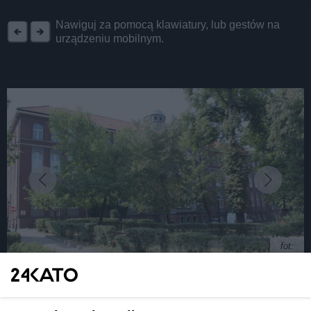
REKLAMA
Nawiguj za pomocą klawiatury, lub gestów na
urządzeniu mobilnym.
fot:
Katowicki szpital pomaga osobom