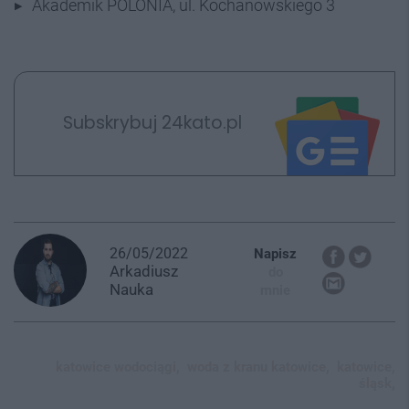
Akademik POLONIA, ul. Kochanowskiego 3
Subskrybuj 24kato.pl
26/05/2022
Napisz
Arkadiusz
do
Nauka
mnie
katowice wodociągi,
woda z kranu katowice,
katowice,
śląsk,