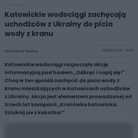
informacje
Katowickie wodociągi zachęcają
uchodźców z Ukrainy do picia
wody z kranu
Arkadiusz Nauka
26/05/2022 - 10:32
Katowickie wodociągi rozpoczęły akcję
informacyjną pod hasłem „Odkręć i napij się!".
Chcą w ten sposób zachęcić do picia wody z
kranu mieszkających w Katowicach uchodźców
z Ukrainy. Akcja jest elementem prowadzonej od
trzech lat kampanii „Kranówka katowicka.
Szluknij sie z kokotka!”