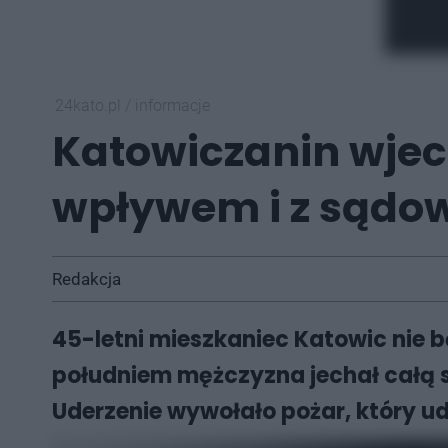
24kato.pl
/
informacje
Katowiczanin wjech
wpływem i z sądo
Redakcja
45-letni mieszkaniec Katowic nie 
południem mężczyzna jechał całą s
Uderzenie wywołało pożar, który uda