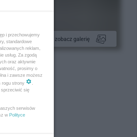
tęp i przechowujemy
zobacz galerię
ory, standardowe
alizowanych reklam,
ie usług. Za zgodą
ych oraz aktywnie
watność, prosimy o
wolna i zawsze możesz
m rogu strony
.
sprzeciwić się
 naszych serwisów
esz w
Polityce