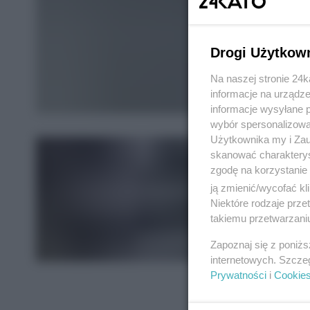
Drogi Użytkow
Na naszej stronie 24
informacje na urządze
informacje wysyłane 
wybór spersonalizowan
Użytkownika my i Zau
skanować charakterys
zgodę na korzystanie 
ją zmienić/wycofać kl
Niektóre rodzaje prz
takiemu przetwarzaniu
Zapoznaj się z poniż
internetowych. Szcze
Prywatności
i
Cookie