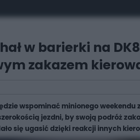
ał w barierki na DK81
wym zakazem kierow
będzie wspominać minionego weekendu za
zerokością jezdni, by swoją podróż za
ło się ugasić dzięki reakcji innych kie