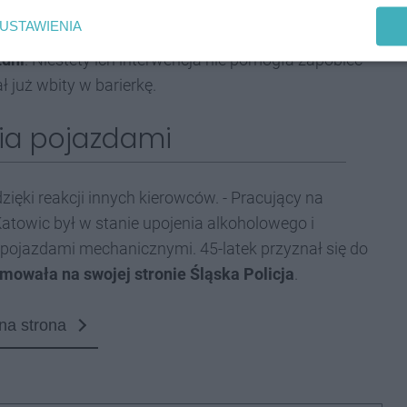
USTAWIENIA
zającej się Kii Sportage na DK81 w kierunku Żor -
zdni
. Niestety ich interwencja nie pomogła zapobiec
ł już wbity w barierkę.
nia pojazdami
zięki reakcji innych kierowców. - Pracujący na
c Katowic był w stanie upojenia alkoholowego i
ojazdami mechanicznymi. 45-latek przyznał się do
mowała na swojej stronie Śląska Policja
.
na strona