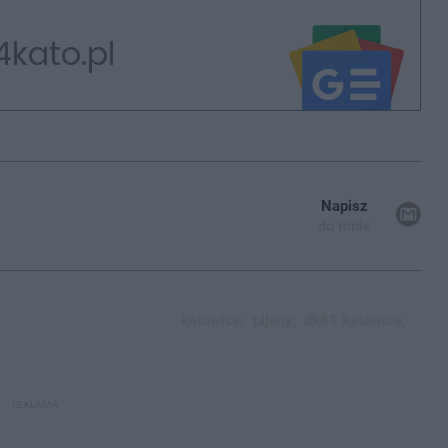
4kato.pl
Napisz
do mnie
katowice,
pijany,
dk81 katowice,
REKLAMA