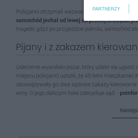
PARTNERZY
Policjanci otrzymali wezwanie o niepokojąco porus
samochód jechał od lewej do prawej krawędzi je
tragedii, gdyż po przyjeździe patrolu, samochód sta
Pijany i z zakazem kierowa
Uderzenie wywołało pożar, który udało się ugasić d
miejscu policjanci ustalili, że 45-letni mieszkanie
obowiązywały go dwa sądowe zakazy kierowania p
winy. O jego dalszym losie zdecyduje sąd. -
poinfor
Następ