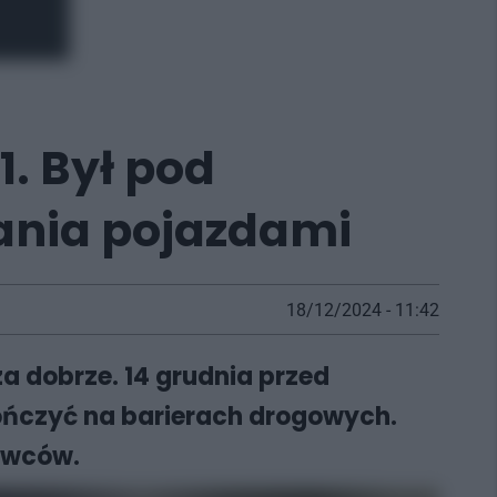
. Był pod
ania pojazdami
18/12/2024 - 11:42
 dobrze. 14 grudnia przed
kończyć na barierach drogowych.
rowców.