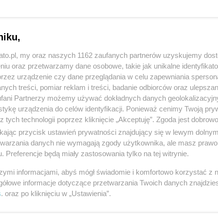
niku,
kato.pl, my oraz naszych 1162 zaufanych partnerów uzyskujemy dos
niu oraz przetwarzamy dane osobowe, takie jak unikalne identyfikat
przez urządzenie czy dane przeglądania w celu zapewniania sperson
ych treści, pomiar reklam i treści, badanie odbiorców oraz ulepszan
fani Partnerzy możemy używać dokładnych danych geolokalizacyjn
tykę urządzenia do celów identyfikacji. Ponieważ cenimy Twoją pry
z tych technologii poprzez kliknięcie „Akceptuję”. Zgoda jest dobro
ikając przycisk ustawień prywatności znajdujący się w lewym dolny
etwarzania danych nie wymagają zgody użytkownika, ale masz prawo 
. Preferencje będą miały zastosowania tylko na tej witrynie.
szymi informacjami, abyś mógł świadomie i komfortowo korzystać z
gółowe informacje dotyczące przetwarzania Twoich danych znajdzi
s
. oraz po kliknięciu w „Ustawienia”.
REKLAMA