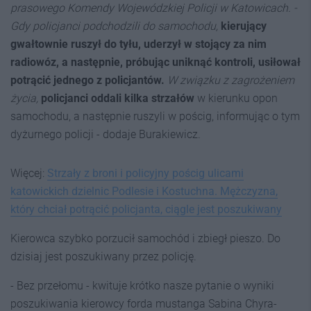
prasowego Komendy Wojewódzkiej Policji w Katowicach. -
Gdy policjanci podchodzili do samochodu,
kierujący
gwałtownie ruszył do tyłu, uderzył w stojący za nim
radiowóz, a następnie, próbując uniknąć kontroli, usiłował
potrącić jednego z policjantów.
W związku z zagrożeniem
życia,
policjanci oddali kilka strzałów
w kierunku opon
samochodu, a następnie ruszyli w pościg, informując o tym
dyżurnego policji - dodaje Burakiewicz.
Więcej:
Strzały z broni i policyjny pościg ulicami
katowickich dzielnic Podlesie i Kostuchna. Mężczyzna,
który chciał potrącić policjanta, ciągle jest poszukiwany
Kierowca szybko porzucił samochód i zbiegł pieszo. Do
dzisiaj jest poszukiwany przez policję.
- Bez przełomu - kwituje krótko nasze pytanie o wyniki
poszukiwania kierowcy forda mustanga Sabina Chyra-