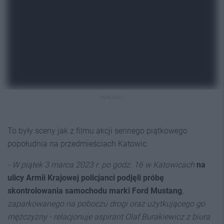
REKLAMA
To były sceny jak z filmu akcji sennego piątkowego
popołudnia na przedmieściach Katowic.
- W piątek 3 marca 2023 r. po godz. 16 w Katowicach
na
ulicy Armii Krajowej policjanci podjęli próbę
skontrolowania samochodu marki Ford Mustang
,
zaparkowanego na poboczu drogi oraz użytkującego go
mężczyzny - relacjonuje aspirant Olaf Burakiewicz z biura