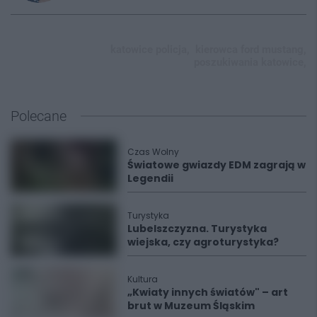
katowice policja,
kierowca ford mustang,
poszukiwania katowice,
Polecane
Czas Wolny
Światowe gwiazdy EDM zagrają w
Legendii
Turystyka
Lubelszczyzna. Turystyka
wiejska, czy agroturystyka?
Kultura
„Kwiaty innych światów" – art
brut w Muzeum Śląskim