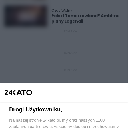
Czas Wolny
Polski Tomorrowland? Ambitne
plany Legendii
REKLAMA
REKLAMA
REKLAMA
Drogi Użytkowniku,
Na naszej stronie 24kato.pl, my oraz naszych 1160
Wydawca mediów
lokalnych
zaufanych partnerów uzyskujemy dostęp i przechowujemy