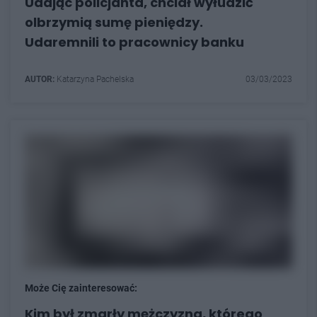
Udając policjanta, chciał wyłudzić
olbrzymią sumę pieniędzy.
Udaremnili to pracownicy banku
AUTOR:
Katarzyna Pachelska
03/03/2023
Może Cię zainteresować:
Kim był zmarły mężczyzna, którego