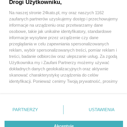
Drogi Użytkowniku,
Na naszej stronie 24kato.pl, my oraz naszych 1162
Wydawca mediów
lokalnych
zaufanych partnerów uzyskujemy dostęp i przechowujemy
fot: Policja Śląska
informacje na urządzeniu oraz przetwarzamy dane
osobowe, takie jak unikalne identyfikatory, standardowe
Koczownik w Lesie Murckowskim. 45-latek
informacje wysyłane przez urządzenie czy dane
ukrywał się przed wymiarem sprawiedliwości w
przeglądania w celu zapewniania spersonalizowanych
zakamuflowanym namiocie
reklam, wybór spersonalizowanych treści, pomiar reklam i
Nie zapomnij
treści, badanie odbiorców oraz ulepszanie usług. Za zgodą
zapoznać się z:
2 / 4
polityką prywatności
regulamin korzystania z portali
Użytkownika my i Zaufani Partnerzy możemy używać
Twoje
miasto
Skontakuj się
z nami
dokładnych danych geolokalizacyjnych oraz aktywnie
Koczownik Las Murckowski 1
Piekary Śląskie
Kontakt
skanować charakterystykę urządzenia do celów
Chorzów
Wydawca
Copy
identyfikacji. Ponieważ cenimy Twoją prywatność, prosimy
Tarnowskie Góry
Redakcja
Ruda Śląska
Newsletter
o zgodę na korzystanie z tych technologii poprzez
Świętochłowice
Reklama
kliknięcie „Akceptuję”. Zgoda jest dobrowolna i zawsze
Tychy
możesz ją zmienić/wycofać klikając przycisk ustawień
W tym namiocie ukrywał się przez kilka miesięcy 45-
Bytom
Katowice
prywatności znajdujący się w lewym dolnym rogu strony
latek ścigany listem gończym.
PARTNERZY
USTAWIENIA
Gliwice
. Niektóre rodzaje przetwarzania danych nie wymagają
Zabrze
Zagłębie
zgody użytkownika, ale masz prawo sprzeciwić się
takiemu przetwarzaniu. Preferencje będą miały
Akceptuję