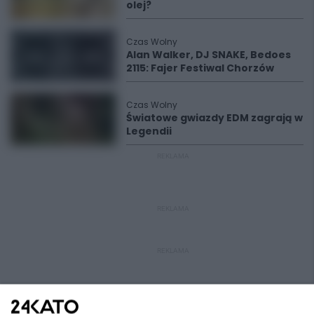
olej?
Czas Wolny
Alan Walker, DJ SNAKE, Bedoes
2115: Fajer Festiwal Chorzów
Czas Wolny
Światowe gwiazdy EDM zagrają w
Legendii
REKLAMA
REKLAMA
REKLAMA