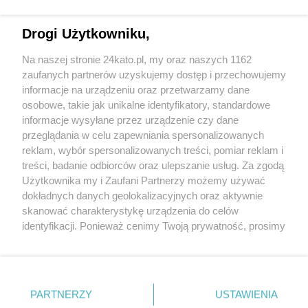
Drogi Użytkowniku,
Na naszej stronie 24kato.pl, my oraz naszych 1162
Wydawca mediów
lokalnych
zaufanych partnerów uzyskujemy dostęp i przechowujemy
informacje na urządzeniu oraz przetwarzamy dane
osobowe, takie jak unikalne identyfikatory, standardowe
informacje wysyłane przez urządzenie czy dane
przeglądania w celu zapewniania spersonalizowanych
reklam, wybór spersonalizowanych treści, pomiar reklam i
Nie zapomnij
treści, badanie odbiorców oraz ulepszanie usług. Za zgodą
zapoznać się z:
polityką prywatności
regulamin korzystania z portali
Użytkownika my i Zaufani Partnerzy możemy używać
Twoje
miasto
Skontakuj się
z nami
dokładnych danych geolokalizacyjnych oraz aktywnie
Piekary Śląskie
Kontakt
skanować charakterystykę urządzenia do celów
Chorzów
Wydawca
identyfikacji. Ponieważ cenimy Twoją prywatność, prosimy
Tarnowskie Góry
Redakcja
Ruda Śląska
Newsletter
o zgodę na korzystanie z tych technologii poprzez
Świętochłowice
Reklama
kliknięcie „Akceptuję”. Zgoda jest dobrowolna i zawsze
Tychy
możesz ją zmienić/wycofać klikając przycisk ustawień
Bytom
Katowice
prywatności znajdujący się w lewym dolnym rogu strony
PARTNERZY
USTAWIENIA
Gliwice
. Niektóre rodzaje przetwarzania danych nie wymagają
Zabrze