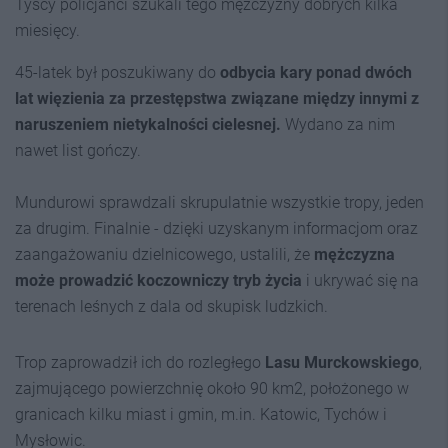
Tyscy policjanci szukali tego mężczyzny dobrych kilka
miesięcy.
45-latek był poszukiwany do
odbycia kary ponad dwóch
lat więzienia za przestępstwa związane między innymi z
naruszeniem nietykalności cielesnej.
Wydano za nim
nawet list gończy.
Mundurowi sprawdzali skrupulatnie wszystkie tropy, jeden
za drugim. Finalnie - dzięki uzyskanym informacjom oraz
zaangażowaniu dzielnicowego, ustalili, że
mężczyzna
może prowadzić koczowniczy tryb życia
i ukrywać się na
terenach leśnych z dala od skupisk ludzkich.
Trop zaprowadził ich do rozległego
Lasu Murckowskiego
,
zajmującego powierzchnię około 90 km2, położonego w
granicach kilku miast i gmin, m.in. Katowic, Tychów i
Mysłowic.