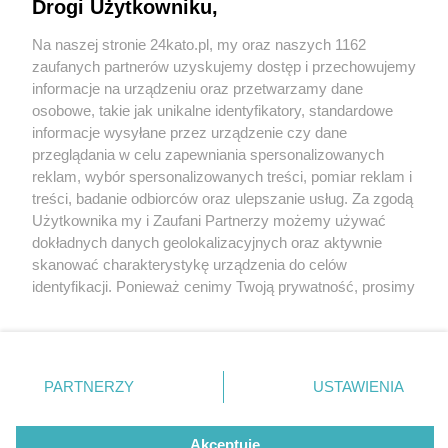
Drogi Użytkowniku,
Kolejna restauracja znika z mapy Katowic.
Specjalizowała się w kuchni japońskiej
Na naszej stronie 24kato.pl, my oraz naszych 1162
Wydawca mediów
lokalnych
zaufanych partnerów uzyskujemy dostęp i przechowujemy
9 / 9
informacje na urządzeniu oraz przetwarzamy dane
osobowe, takie jak unikalne identyfikatory, standardowe
Okonomiyaki yo katowice
informacje wysyłane przez urządzenie czy dane
przeglądania w celu zapewniania spersonalizowanych
zamkniecie 9
reklam, wybór spersonalizowanych treści, pomiar reklam i
Nie zapomnij
treści, badanie odbiorców oraz ulepszanie usług. Za zgodą
zapoznać się z:
polityką prywatności
regulamin korzystania z portali
Użytkownika my i Zaufani Partnerzy możemy używać
Restauracja z kuchnią japońską Okonomiyaki Yo! w
Twoje
miasto
Skontakuj się
z nami
dokładnych danych geolokalizacyjnych oraz aktywnie
Katowicach zamyka się.
Piekary Śląskie
Kontakt
skanować charakterystykę urządzenia do celów
Chorzów
Wydawca
identyfikacji. Ponieważ cenimy Twoją prywatność, prosimy
Tarnowskie Góry
Redakcja
Wróć do artykułu:
Ruda Śląska
Newsletter
o zgodę na korzystanie z tych technologii poprzez
Świętochłowice
Reklama
Kolejna restauracja znika z mapy Katowic.
kliknięcie „Akceptuję”. Zgoda jest dobrowolna i zawsze
Tychy
Specjalizowała się w kuchni japońskiej
możesz ją zmienić/wycofać klikając przycisk ustawień
Bytom
Katowice
prywatności znajdujący się w lewym dolnym rogu strony
PARTNERZY
USTAWIENIA
Gliwice
. Niektóre rodzaje przetwarzania danych nie wymagają
Zabrze
REKLAMA
Zagłębie
zgody użytkownika, ale masz prawo sprzeciwić się
takiemu przetwarzaniu. Preferencje będą miały
Akceptuję