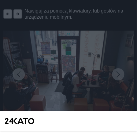
REKLAMA
Nawiguj za pomocą klawiatury, lub gestów na
urządzeniu mobilnym.
fot: Fb Okonomiyaki Yo!