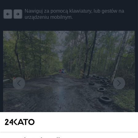
REKLAMA
Nawiguj za pomocą klawiatury, lub gestów na
urządzeniu mobilnym.
fot: