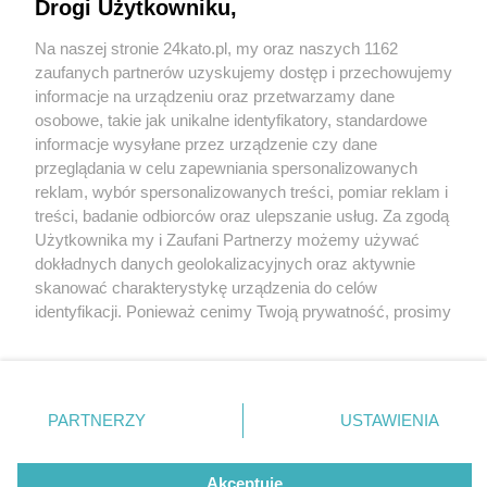
Drogi Użytkowniku,
Kolejny pożar w Katowicach. Tym razem płonie
nielegalne składowisko opon na Ligocie
Na naszej stronie 24kato.pl, my oraz naszych 1162
Wydawca mediów
lokalnych
zaufanych partnerów uzyskujemy dostęp i przechowujemy
informacje na urządzeniu oraz przetwarzamy dane
osobowe, takie jak unikalne identyfikatory, standardowe
informacje wysyłane przez urządzenie czy dane
przeglądania w celu zapewniania spersonalizowanych
2 / 3
reklam, wybór spersonalizowanych treści, pomiar reklam i
Pozar skldowisko opon
Nie zapomnij
treści, badanie odbiorców oraz ulepszanie usług. Za zgodą
zapoznać się z:
polityką prywatności
regulamin korzystania z portali
Użytkownika my i Zaufani Partnerzy możemy używać
Twoje
miasto
Skontakuj się
z nami
slaska ligota katowice1
dokładnych danych geolokalizacyjnych oraz aktywnie
Piekary Śląskie
Kontakt
skanować charakterystykę urządzenia do celów
Chorzów
Wydawca
identyfikacji. Ponieważ cenimy Twoją prywatność, prosimy
Tarnowskie Góry
Redakcja
Ruda Śląska
Newsletter
o zgodę na korzystanie z tych technologii poprzez
Świętochłowice
Reklama
kliknięcie „Akceptuję”. Zgoda jest dobrowolna i zawsze
Tychy
możesz ją zmienić/wycofać klikając przycisk ustawień
Bytom
Katowice
prywatności znajdujący się w lewym dolnym rogu strony
REKLAMA
PARTNERZY
USTAWIENIA
Gliwice
. Niektóre rodzaje przetwarzania danych nie wymagają
Zabrze
Zagłębie
zgody użytkownika, ale masz prawo sprzeciwić się
takiemu przetwarzaniu. Preferencje będą miały
Akceptuję