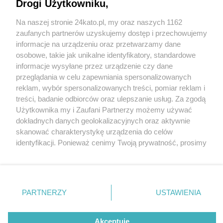
Drogi Użytkowniku,
Na naszej stronie 24kato.pl, my oraz naszych 1162
Wydawca mediów
lokalnych
zaufanych partnerów uzyskujemy dostęp i przechowujemy
informacje na urządzeniu oraz przetwarzamy dane
osobowe, takie jak unikalne identyfikatory, standardowe
informacje wysyłane przez urządzenie czy dane
przeglądania w celu zapewniania spersonalizowanych
reklam, wybór spersonalizowanych treści, pomiar reklam i
Nie zapomnij
treści, badanie odbiorców oraz ulepszanie usług. Za zgodą
zapoznać się z:
polityką prywatności
regulamin korzystania z portali
fot:
Użytkownika my i Zaufani Partnerzy możemy używać
Twoje
miasto
Skontakuj się
z nami
dokładnych danych geolokalizacyjnych oraz aktywnie
Kolejny pożar w Katowicach. Tym razem płonie
Piekary Śląskie
Kontakt
skanować charakterystykę urządzenia do celów
Chorzów
Wydawca
nielegalne składowisko opon na Ligocie
identyfikacji. Ponieważ cenimy Twoją prywatność, prosimy
Tarnowskie Góry
Redakcja
Ruda Śląska
Newsletter
o zgodę na korzystanie z tych technologii poprzez
3 / 3
Świętochłowice
Reklama
kliknięcie „Akceptuję”. Zgoda jest dobrowolna i zawsze
Tychy
możesz ją zmienić/wycofać klikając przycisk ustawień
Bytom
Pozar skldowisko opon
Katowice
prywatności znajdujący się w lewym dolnym rogu strony
PARTNERZY
USTAWIENIA
Gliwice
slaska ligota katowice
. Niektóre rodzaje przetwarzania danych nie wymagają
Zabrze
Zagłębie
zgody użytkownika, ale masz prawo sprzeciwić się
takiemu przetwarzaniu. Preferencje będą miały
Akceptuję