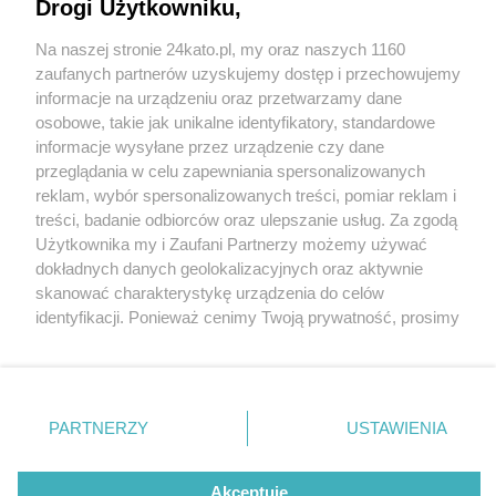
Drogi Użytkowniku,
Na naszej stronie 24kato.pl, my oraz naszych 1160
Wydawca mediów
lokalnych
zaufanych partnerów uzyskujemy dostęp i przechowujemy
informacje na urządzeniu oraz przetwarzamy dane
osobowe, takie jak unikalne identyfikatory, standardowe
informacje wysyłane przez urządzenie czy dane
przeglądania w celu zapewniania spersonalizowanych
fot: Fb Magda Gessler
reklam, wybór spersonalizowanych treści, pomiar reklam i
Nie zapomnij
treści, badanie odbiorców oraz ulepszanie usług. Za zgodą
zapoznać się z:
polityką prywatności
regulamin korzystania z portali
Użytkownika my i Zaufani Partnerzy możemy używać
"Kuchenne Rewolucje" Magdy Gessler w
Twoje
miasto
Skontakuj się
z nami
dokładnych danych geolokalizacyjnych oraz aktywnie
Katowicach. Włoska restauracja Meltini zmieniła
Piekary Śląskie
Kontakt
skanować charakterystykę urządzenia do celów
się w bawarski szynk Bayer Landhaus
Chorzów
Wydawca
identyfikacji. Ponieważ cenimy Twoją prywatność, prosimy
Tarnowskie Góry
Redakcja
Ruda Śląska
Newsletter
o zgodę na korzystanie z tych technologii poprzez
6 / 25
Świętochłowice
Reklama
kliknięcie „Akceptuję”. Zgoda jest dobrowolna i zawsze
Tychy
Magda gessler katowice
możesz ją zmienić/wycofać klikając przycisk ustawień
Bytom
Katowice
prywatności znajdujący się w lewym dolnym rogu strony
PARTNERZY
USTAWIENIA
bayer landhaus 02
Gliwice
. Niektóre rodzaje przetwarzania danych nie wymagają
Zabrze
Zagłębie
zgody użytkownika, ale masz prawo sprzeciwić się
takiemu przetwarzaniu. Preferencje będą miały
Akceptuję