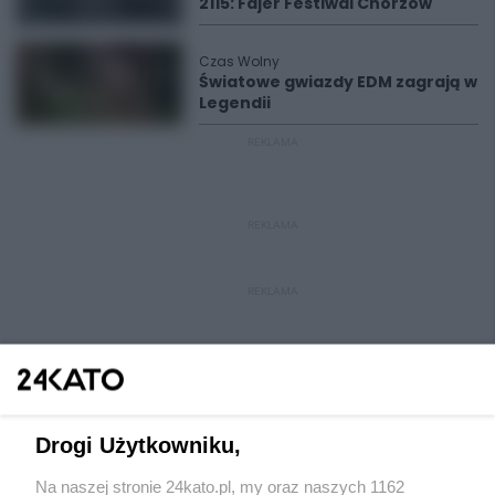
2115: Fajer Festiwal Chorzów
Czas Wolny
Światowe gwiazdy EDM zagrają w
Legendii
REKLAMA
REKLAMA
REKLAMA
Drogi Użytkowniku,
Na naszej stronie 24kato.pl, my oraz naszych 1162