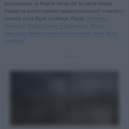
przypuszczać, że finalnie nie tak źle, bo sama Magda
Gessler na swoich mediach społecznościowych w kwietniu
chwaliła szynk Bayer Landhaus. Więcej:
"Kuchenne
Rewolucje" Magdy Gessler w Katowicach. Włoska
restauracja Meltini zmieniła się w bawarski szynk Bayer
Landhaus
REKLAMA