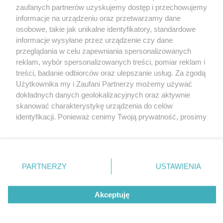
Wydawca mediów
lokalnych
zaufanych partnerów uzyskujemy dostęp i przechowujemy
informacje na urządzeniu oraz przetwarzamy dane
osobowe, takie jak unikalne identyfikatory, standardowe
informacje wysyłane przez urządzenie czy dane
przeglądania w celu zapewniania spersonalizowanych
reklam, wybór spersonalizowanych treści, pomiar reklam i
Nie zapomnij
treści, badanie odbiorców oraz ulepszanie usług. Za zgodą
zapoznać się z:
polityką prywatności
regulamin korzystania z portali
Użytkownika my i Zaufani Partnerzy możemy używać
Twoje
miasto
Skontakuj się
z nami
dokładnych danych geolokalizacyjnych oraz aktywnie
Piekary Śląskie
Kontakt
skanować charakterystykę urządzenia do celów
Chorzów
Wydawca
identyfikacji. Ponieważ cenimy Twoją prywatność, prosimy
Tarnowskie Góry
Redakcja
Ruda Śląska
Newsletter
o zgodę na korzystanie z tych technologii poprzez
Świętochłowice
Reklama
kliknięcie „Akceptuję”. Zgoda jest dobrowolna i zawsze
Tychy
możesz ją zmienić/wycofać klikając przycisk ustawień
Bytom
Katowice
prywatności znajdujący się w lewym dolnym rogu strony
PARTNERZY
USTAWIENIA
Gliwice
. Niektóre rodzaje przetwarzania danych nie wymagają
Zabrze
Zagłębie
zgody użytkownika, ale masz prawo sprzeciwić się
Akceptuję
takiemu przetwarzaniu. Preferencje będą miały
zastosowania tylko na tej witrynie.