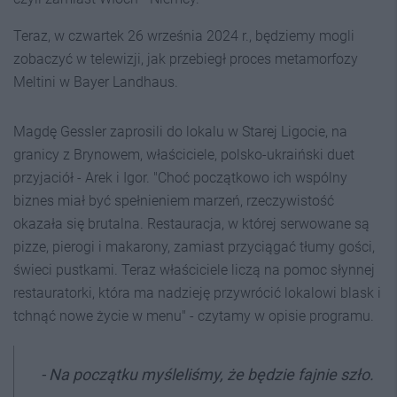
Teraz, w czwartek 26 września 2024 r., będziemy mogli
zobaczyć w telewizji, jak przebiegł proces metamorfozy
Meltini w Bayer Landhaus.
Magdę Gessler zaprosili do lokalu w Starej Ligocie, na
granicy z Brynowem, właściciele, polsko-ukraiński duet
przyjaciół - Arek i Igor. "Choć początkowo ich wspólny
biznes miał być spełnieniem marzeń, rzeczywistość
okazała się brutalna. Restauracja, w której serwowane są
pizze, pierogi i makarony, zamiast przyciągać tłumy gości,
świeci pustkami. Teraz właściciele liczą na pomoc słynnej
restauratorki, która ma nadzieję przywrócić lokalowi blask i
tchnąć nowe życie w menu" - czytamy w opisie programu.
- Na początku myśleliśmy, że będzie fajnie szło.