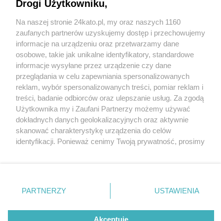
jest - wiedzieli nieliczni. Powstała w dawnym
Drogi Użytkowniku,
warsztacie samochodowym
Na naszej stronie 24kato.pl, my oraz naszych 1160
Wydawca mediów
lokalnych
zaufanych partnerów uzyskujemy dostęp i przechowujemy
informacje na urządzeniu oraz przetwarzamy dane
osobowe, takie jak unikalne identyfikatory, standardowe
informacje wysyłane przez urządzenie czy dane
przeglądania w celu zapewniania spersonalizowanych
2 / 13
reklam, wybór spersonalizowanych treści, pomiar reklam i
Wolno Katowice
Nie zapomnij
treści, badanie odbiorców oraz ulepszanie usług. Za zgodą
zapoznać się z:
polityką prywatności
regulamin korzystania z portali
Użytkownika my i Zaufani Partnerzy możemy używać
Twoje
miasto
Skontakuj się
z nami
Kochanowskiego 9
dokładnych danych geolokalizacyjnych oraz aktywnie
Piekary Śląskie
Kontakt
skanować charakterystykę urządzenia do celów
Chorzów
Wydawca
identyfikacji. Ponieważ cenimy Twoją prywatność, prosimy
Tarnowskie Góry
Redakcja
Ruda Śląska
Newsletter
o zgodę na korzystanie z tych technologii poprzez
Świętochłowice
Reklama
kliknięcie „Akceptuję”. Zgoda jest dobrowolna i zawsze
Tychy
możesz ją zmienić/wycofać klikając przycisk ustawień
Bytom
Katowice
prywatności znajdujący się w lewym dolnym rogu strony
REKLAMA
PARTNERZY
USTAWIENIA
Gliwice
. Niektóre rodzaje przetwarzania danych nie wymagają
Zabrze
Zagłębie
zgody użytkownika, ale masz prawo sprzeciwić się
takiemu przetwarzaniu. Preferencje będą miały
Akceptuję