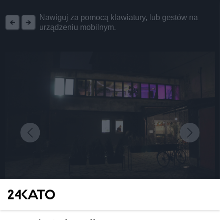
REKLAMA
Nawiguj za pomocą klawiatury, lub gestów na
urządzeniu mobilnym.
fot: Fb Wolno
Kultowa katowicka knajpa Wolno powraca! Gdzie