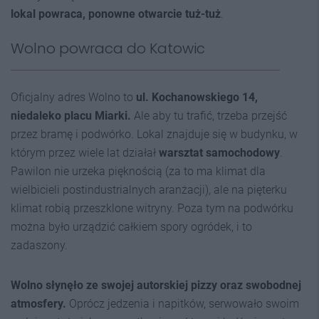
lokal powraca, ponowne otwarcie tuż-tuż
.
Wolno powraca do Katowic
Oficjalny adres Wolno to
ul. Kochanowskiego 14,
niedaleko placu Miarki.
Ale aby tu trafić, trzeba przejść
przez bramę i podwórko. Lokal znajduje się w budynku, w
którym przez wiele lat działał
warsztat samochodowy
.
Pawilon nie urzeka pięknością (za to ma klimat dla
wielbicieli postindustrialnych aranżacji), ale na pięterku
klimat robią przeszklone witryny. Poza tym na podwórku
można było urządzić całkiem spory ogródek, i to
zadaszony.
Wolno słynęło ze swojej autorskiej pizzy oraz swobodnej
atmosfery.
Oprócz jedzenia i napitków, serwowało swoim