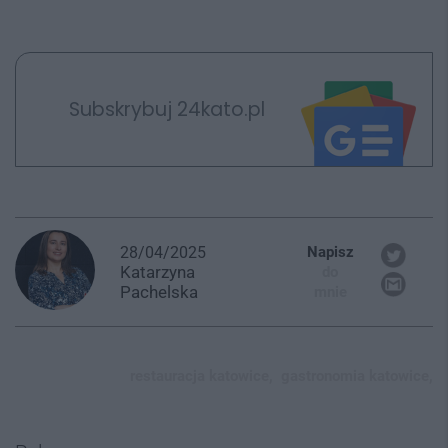
Subskrybuj 24kato.pl
28/04/2025
Napisz
Katarzyna
do
Pachelska
mnie
restauracja katowice,
gastronomia katowice,