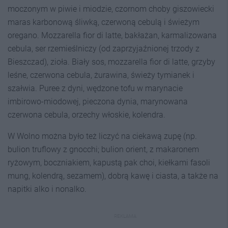
moczonym w piwie i miodzie, czornom choby giszowiecki
maras karbonową śliwką, czerwoną cebulą i świeżym
oregano. Mozzarella fior di latte, bakłażan, karmalizowana
cebula, ser rzemieślniczy (od zaprzyjaźnionej trzody z
Bieszczad), zioła. Biały sos, mozzarella fior di latte, grzyby
leśne, czerwona cebula, żurawina, świeży tymianek i
szałwia. Puree z dyni, wędzone tofu w marynacie
imbirowo-miodowej, pieczona dynia, marynowana
czerwona cebula, orzechy włoskie, kolendra.
W Wolno można było też liczyć na ciekawą zupę (np.
bulion truflowy z gnocchi; bulion orient, z makaronem
ryżowym, boczniakiem, kapustą pak choi, kiełkami fasoli
mung, kolendrą, sezamem), dobrą kawę i ciasta, a także na
napitki alko i nonalko.
REKLAMA