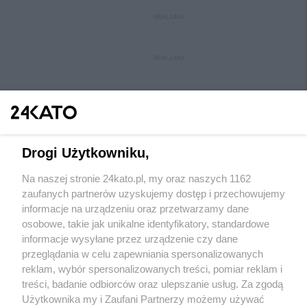
REKLAMA
REKLAMA
Drogi Użytkowniku,
Na naszej stronie 24kato.pl, my oraz naszych 1162
Wydawca mediów
lokalnych
zaufanych partnerów uzyskujemy dostęp i przechowujemy
informacje na urządzeniu oraz przetwarzamy dane
osobowe, takie jak unikalne identyfikatory, standardowe
informacje wysyłane przez urządzenie czy dane
przeglądania w celu zapewniania spersonalizowanych
reklam, wybór spersonalizowanych treści, pomiar reklam i
Nie zapomnij
treści, badanie odbiorców oraz ulepszanie usług. Za zgodą
zapoznać się z:
polityką prywatności
regulamin korzystania z portali
Użytkownika my i Zaufani Partnerzy możemy używać
Twoje
miasto
Skontakuj się
z nami