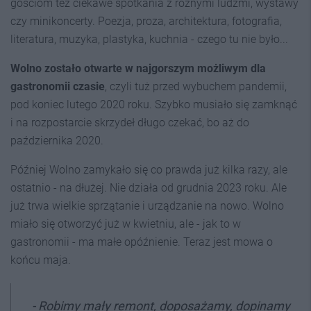
gościom też ciekawe spotkania z różnymi ludźmi, wystawy
czy minikoncerty. Poezja, proza, architektura, fotografia,
literatura, muzyka, plastyka, kuchnia - czego tu nie było...
Wolno zostało otwarte w najgorszym możliwym dla
gastronomii czasie
, czyli tuż przed wybuchem pandemii,
pod koniec lutego 2020 roku. Szybko musiało się zamknąć
i na rozpostarcie skrzydeł długo czekać, bo aż do
października 2020.
Później Wolno zamykało się co prawda już kilka razy, ale
ostatnio - na dłużej. Nie działa od grudnia 2023 roku. Ale
już trwa wielkie sprzątanie i urządzanie na nowo. Wolno
miało się otworzyć już w kwietniu, ale - jak to w
gastronomii - ma małe opóźnienie. Teraz jest mowa o
końcu maja.
- Robimy mały remont, doposażamy, dopinamy