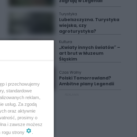
zagrają w Legendii
Turystyka
Lubelszczyzna. Turystyka
wiejska, czy
agroturystyka?
Kultura
„Kwiaty innych światów" –
art brut w Muzeum
Śląskim
Czas Wolny
Polski Tomorrowland?
Ambitne plany Legendii
tęp i przechowujemy
ory, standardowe
REKLAMA
alizowanych reklam,
ie usług. Za zgodą
ych oraz aktywnie
watność, prosimy o
wolna i zawsze możesz
m rogu strony
.