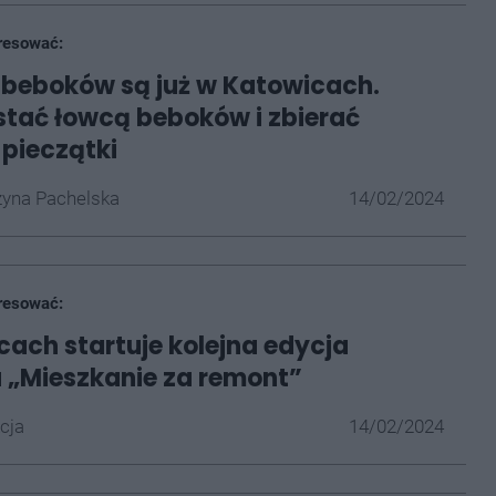
resować:
i beboków są już w Katowicach.
tać łowcą beboków i zbierać
 pieczątki
yna Pachelska
14/02/2024
resować:
ach startuje kolejna edycja
 „Mieszkanie za remont”
cja
14/02/2024