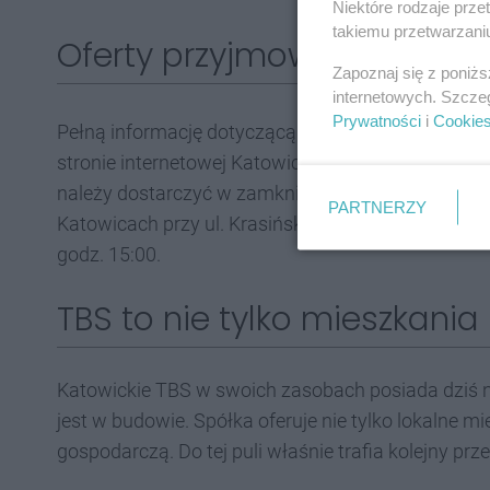
Niektóre rodzaje prz
takiemu przetwarzaniu
Oferty przyjmowane są do 11
Zapoznaj się z poniż
internetowych. Szcze
Prywatności
i
Cookie
Pełną informację dotyczącą konkursu ofert wraz
stronie internetowej Katowickiego TBS Sp. z o.o.
należy dostarczyć w zamkniętej kopercie do siedzi
PARTNERZY
Katowicach przy ul. Krasińskiego 14 w terminie od
godz. 15:00.
TBS to nie tylko mieszkani
Katowickie TBS w swoich zasobach posiada dziś ni
jest w budowie. Spółka oferuje nie tylko lokalne m
gospodarczą. Do tej puli właśnie trafia kolejny pr