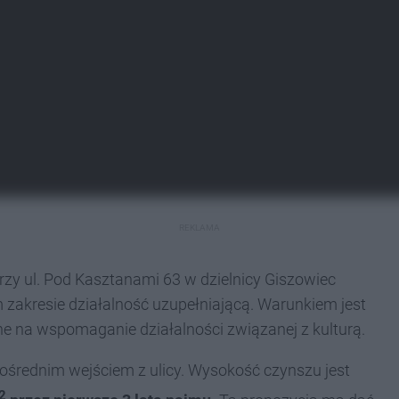
REKLAMA
rzy ul. Pod Kasztanami 63 w dzielnicy Giszowiec
zakresie działalność uzupełniającą. Warunkiem jest
ne na wspomaganie działalności związanej z kulturą.
ośrednim wejściem z ulicy. Wysokość czynszu jest
2