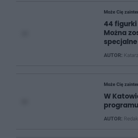
Może Cię zainte
44 figurk
Można zos
specjalne
AUTOR:
Katarz
Może Cię zainte
W Katowic
programu
AUTOR:
Redak