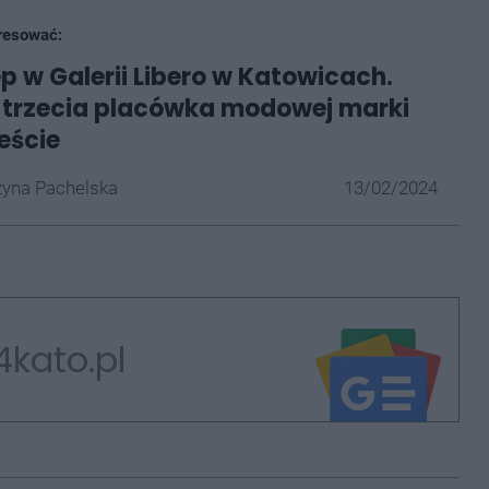
resować:
p w Galerii Libero w Katowicach.
 trzecia placówka modowej marki
eście
yna Pachelska
13/02/2024
4kato.pl