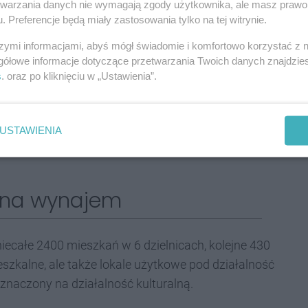
etwarzania danych nie wymagają zgody użytkownika, ale masz prawo 
. Preferencje będą miały zastosowania tylko na tej witrynie.
.03.2024 r.
szymi informacjami, abyś mógł świadomie i komfortowo korzystać z
gółowe informacje dotyczące przetwarzania Twoich danych znajdzi
s
. oraz po kliknięciu w „Ustawienia”.
 z Regulaminem zawiera ogłoszenie zamieszczone na
 pod adresem
www.tbs.katowice.pl
Ofertę na lokal
by Katowickiego TBS Sp. z o.o. mieszczącej się w
USTAWIENIA
 dnia 12 lutego od godz. 7:30 do 11 marca 2024 r. do
a na wynajem
ecałe 2400 mieszkań w 6 dzielnicach, kolejne 430
ieszkalne, ale także lokale użytkowe pod działalność
zeznaczony na działalność kulturalną.