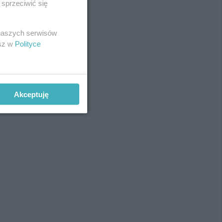
sprzeciwić się
 naszych serwisów
esz w
Polityce
Akceptuję