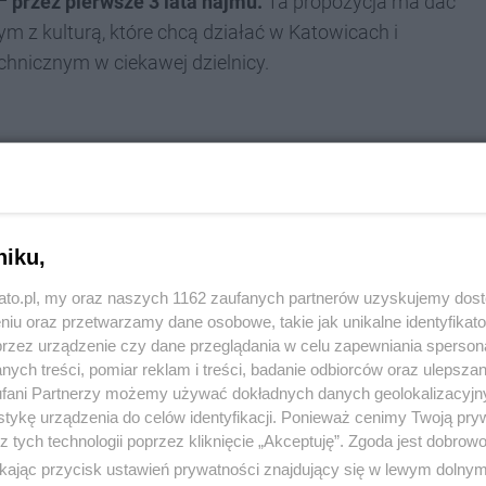
przez pierwsze 3 lata najmu.
Ta propozycja ma dać
z kulturą, które chcą działać w Katowicach i
chnicznym w ciekawej dzielnicy.
 miejscem do życia i prowadzenia działalności
w wynajmujących lokale usługowe, a teraz
stów i ludzi kultury. Mam nadzieję, że dzięki
niku,
my osobom realizującym swoje pasje odnieść
kato.pl, my oraz naszych 1162 zaufanych partnerów uzyskujemy dos
Cieszę się, że lokal, który przeznaczamy na
niu oraz przetwarzamy dane osobowe, takie jak unikalne identyfikat
przez urządzenie czy dane przeglądania w celu zapewniania sperson
ię w Giszowcu, gdyż to dzielnica mająca bardzo
ych treści, pomiar reklam i treści, badanie odbiorców oraz ulepszan
adycje
– mówi
Janusz Olesiński, prezes
fani Partnerzy możemy używać dokładnych danych geolokalizacyjn
tykę urządzenia do celów identyfikacji. Ponieważ cenimy Twoją pry
z tych technologii poprzez kliknięcie „Akceptuję”. Zgoda jest dobro
ikając przycisk ustawień prywatności znajdujący się w lewym dolny