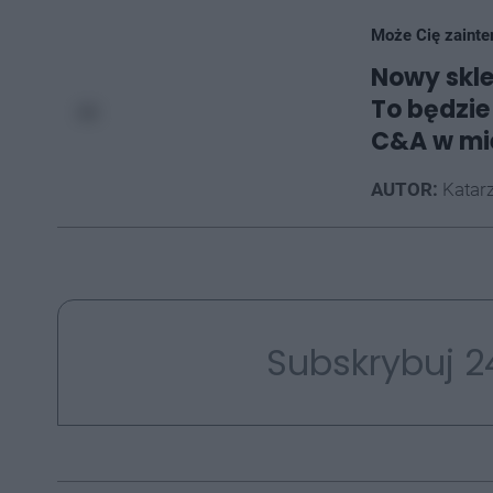
Może Cię zainte
Nowy skle
To będzie
C&A w mi
AUTOR:
Katarz
Subskrybuj 2