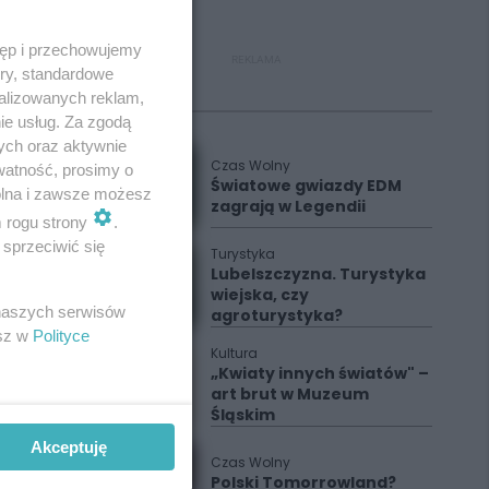
tęp i przechowujemy
REKLAMA
ory, standardowe
alizowanych reklam,
Polecane
ie usług. Za zgodą
ych oraz aktywnie
Czas Wolny
watność, prosimy o
Światowe gwiazdy EDM
wolna i zawsze możesz
zagrają w Legendii
m rogu strony
.
sprzeciwić się
Turystyka
Lubelszczyzna. Turystyka
wiejska, czy
 naszych serwisów
agroturystyka?
esz w
Polityce
Kultura
„Kwiaty innych światów" –
art brut w Muzeum
Śląskim
Akceptuję
Czas Wolny
Polski Tomorrowland?