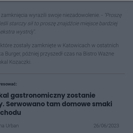
amknięcia wyrazili swoje niezadowolenie. -
"Proszę
li starczy sił to proszę znajdźcie miejsce bardziej
ekstra wystrój".
h, które zostały zamknięte w Katowicach w ostatnich
ika Burger, później przyszedł czas na Bistro Ważne
okal Kozaczki.
resować:
okal gastronomiczny zostanie
y. Serwowano tam domowe smaki
schodu
na Urban
26/06/2023