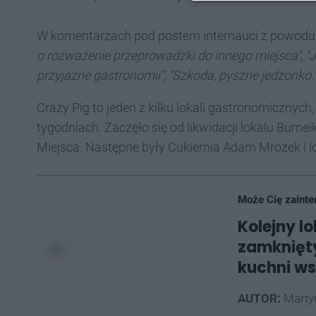
W komentarzach pod postem internauci z powodu z
o rozważenie przeprowadzki do innego miejsca", "Jeś
przyjazne gastronomii", "Szkoda, pyszne jedzonko, 
Crazy Pig to jeden z kilku lokali gastronomicznyc
tygodniach. Zaczęło się od likwidacji lokalu Burne
Miejsca. Następne były Cukiernia Adam Mrozek i l
Może Cię zainte
Kolejny l
zamknięt
kuchni w
AUTOR:
Marty