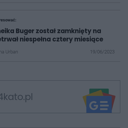
resować:
neika Buger został zamknięty na
zetrwał niespełna cztery miesiące
na Urban
19/06/2023
4kato.pl