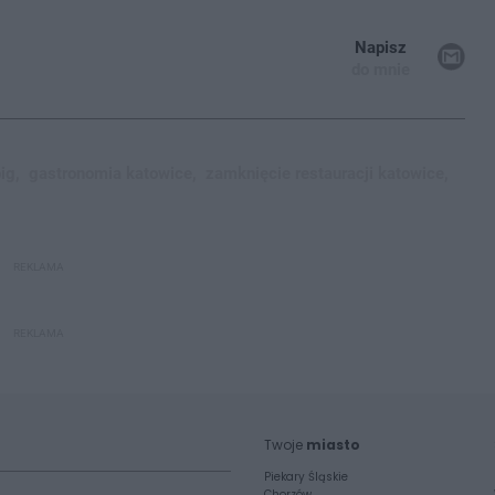
Napisz
do mnie
ig,
gastronomia katowice,
zamknięcie restauracji katowice,
REKLAMA
REKLAMA
Twoje
miasto
Piekary Śląskie
Chorzów