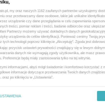
niku,
kato.pl, my oraz naszych 1162 zaufanych partnerów uzyskujemy dos
niu oraz przetwarzamy dane osobowe, takie jak unikalne identyfikat
stronomiczny został
przez urządzenie czy dane przeglądania w celu zapewniania sperson
ych treści, pomiar reklam i treści, badanie odbiorców oraz ulepszan
fani Partnerzy możemy używać dokładnych danych geolokalizacyjn
tykę urządzenia do celów identyfikacji. Ponieważ cenimy Twoją pry
z tych technologii poprzez kliknięcie „Akceptuję”. Zgoda jest dobro
i lokalu Crazy Pig w Katowicach. Sieciówka została
ikając przycisk ustawień prywatności znajdujący się w lewym dolny
2022 roku. Restauracja serwowała gościom dania
etwarzania danych nie wymagają zgody użytkownika, ale masz prawo 
. Preferencje będą miały zastosowania tylko na tej witrynie.
 też hot-dogi. W karcie znalazła się nawet pozycja
szymi informacjami, abyś mógł świadomie i komfortowo korzystać z
gółowe informacje dotyczące przetwarzania Twoich danych znajdzi
 Jesteśmy szczęśliwi, że chwaliliście nasze
s
. oraz po kliknięciu w „Ustawienia”.
hni oraz że tak chętnie do nas wracaliście. Zamknięcie
h. Bardzo, ale to bardzo chcielibyśmy z Wami
USTAWIENIA
zwierciedlenie w rzeczywistości
- poinformowali w