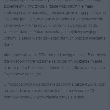
zupełnie inny tryb życia. Przede wszystkim nie mają
królowej i same poszukują miejsca, gdzie mogą przebywać
i składać jaja. Jest to gatunek łagodny i nieagresywny dla
człowieka – nie ma nawyku ochrony swojego gniazda,
więc nie atakuje. Pokarmu szuka jak najbliżej swojego
„lokum”, dlatego warto zakładać dla tych pszczół specjalne
domki.
Aktualnie katowicki ZZM ma pod swoją opieką 15 domków
dla owadów, które rozsiane są po całym obszarze miasta,
m.in. w parku Kościuszki, Dolinie Trzech Stawów czy placu
Gwarków w Koszutce
.
O miododajnych owadach nie zapomina także KZGM, który
na zarządzanym przez siebie terenie ma w sumie 10
domków postawionych właśnie z myślą o nich.