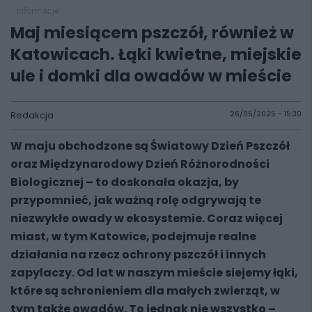
informacje
Maj miesiącem pszczół, również w
Katowicach. Łąki kwietne, miejskie
ule i domki dla owadów w mieście
Redakcja
26/05/2025 - 15:30
W maju obchodzone są Światowy Dzień Pszczół
oraz Międzynarodowy Dzień Różnorodności
Biologicznej – to doskonała okazja, by
przypomnieć, jak ważną rolę odgrywają te
niezwykłe owady w ekosystemie. Coraz więcej
miast, w tym Katowice, podejmuje realne
działania na rzecz ochrony pszczół i innych
zapylaczy. Od lat w naszym mieście siejemy łąki,
które są schronieniem dla małych zwierząt, w
tym także owadów. To jednak nie wszystko –