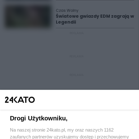
Czas Wolny
Światowe gwiazdy EDM zagrają w
Legendii
REKLAMA
REKLAMA
REKLAMA
Drogi Użytkowniku,
Na naszej stronie 24kato.pl, my oraz naszych 1162
Wydawca mediów
lokalnych
zaufanych partnerów uzyskujemy dostęp i przechowujemy