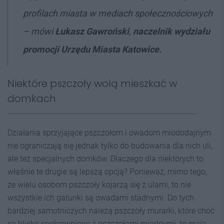
profilach miasta w mediach społecznościowych
– mówi
Łukasz Gawroński
,
naczelnik wydziału
promocji Urzędu Miasta Katowice.
Niektóre pszczoły wolą mieszkać w
domkach
Działania sprzyjające pszczołom i owadom miododajnym
nie ograniczają się jednak tylko do budowania dla nich uli,
ale też specjalnych domków. Dlaczego dla niektórych to
właśnie te drugie są lepszą opcją? Ponieważ, mimo tego,
że wielu osobom pszczoły kojarzą się z ulami, to nie
wszystkie ich gatunki są owadami stadnymi. Do tych
bardziej samotniczych należą pszczoły murarki, które choć
są blisko spokrewnione z pszczołami miodnymi, to mają