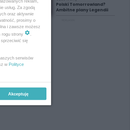
alizowanych reklam,
Polski Tomorrowland?
ie usług. Za zgodą
Ambitne plany Legendii
ych oraz aktywnie
watność, prosimy o
REKLAMA
wolna i zawsze możesz
m rogu strony
.
sprzeciwić się
 naszych serwisów
esz w
Polityce
Akceptuję