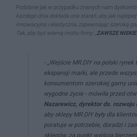
Podobnie jak w przypadku znanych nam dyskontów,
każdego dnia dokłada ona starań, aby jak najlepiej
innowacyjna i elastyczna, zapewniając szeroką g
Tak, aby być wierną mottu firmy: „
ZAWSZE NISKIE
- „Wejście MR.DIY na polski rynek t
ekspansji marki, ale przede wszy
konsumentom szerokiej gamy unika
wygodne życie - mówiła przed ot
Nazarewicz, dyrektor ds. rozwoj
aby sklepy MR.DIY były dla klientów
poratuje w potrzebie, doradzi i za
sklepów, za punkt wyjścia bierze