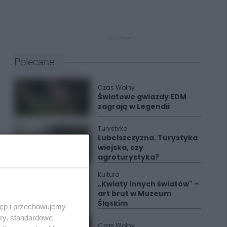
REKLAMA
Polecane
Czas Wolny
Światowe gwiazdy EDM
zagrają w Legendii
Turystyka
Lubelszczyzna. Turystyka
wiejska, czy
agroturystyka?
Kultura
„Kwiaty innych światów" –
art brut w Muzeum
Śląskim
tęp i przechowujemy
ory, standardowe
Czas Wolny