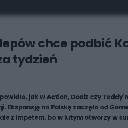
klepów chce podbić Ka
za tydzień
powidło, jak w Action, Dealz czy Teddy'm
ji. Ekspansję na Polskę zaczęła od Górn
 ale z impetem, bo w lutym otworzy w su