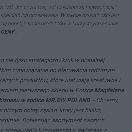
 MR.DIY chwali się, że "
to Klienci są najważniejsi i
 spełniać ich oczekiwania. W swojej działalności jest
amę dobrej jakości produktów w korzystnych cenach.
 CENY
".
o nie tylko strategiczny krok w globalnej
stkim zobowiązanie do oferowania rodzimym
lnych produktów, które ułatwiają kreatywne i
warciem pierwszego sklepu w Polsce
Magdalena
u biznesu w spółce MR.DIY POLAND
. - Chcemy,
 niczym dobry sąsiad, który jest blisko,
inspiruje. Dobierając asortyment naszych
my oczekiwania konsumentów, związane z