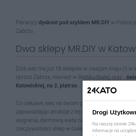
Pierwszy
dyskont pod szyldem MR.DIY
w Polsce p
Zabrzu.
Dwa sklepy MR.DIY w Katow
Dziś sieć ma już 18 sklepów w naszym kraju (5 
oprócz Zabrza, również w Bielsku-Białej, oraz -
świ
Katowickiej, na 2. piętrze.
Co ciekawe, sieć na swoim profilu na Facebooku twi
zapowiadając atrakcje z tej okazji, m.in. konkurs
Drogi Użytkow
wygrania, darmową watę cukrową, gratisy do zakup
Na naszej stronie 24
rzeczywistości sklep w Galerii Katowickiej jest już 
informacje na urządze