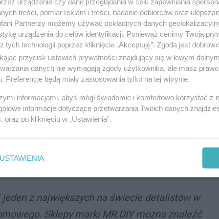
przez urządzenie czy dane przeglądania w celu zapewniania sperson
o, sieć zapowiada otwarcie kolejnego sklepu w
ych treści, pomiar reklam i treści, badanie odbiorców oraz ulepszan
fani Partnerzy możemy używać dokładnych danych geolokalizacyjn
obnymi atrakcjami jak w Galerii Katowickiej.
tykę urządzenia do celów identyfikacji. Ponieważ cenimy Twoją pry
z tych technologii poprzez kliknięcie „Akceptuję”. Zgoda jest dobro
pu z narzędziami w
ikając przycisk ustawień prywatności znajdujący się w lewym dolny
etwarzania danych nie wymagają zgody użytkownika, ale masz prawo 
. Preferencje będą miały zastosowania tylko na tej witrynie.
szymi informacjami, abyś mógł świadomie i komfortowo korzystać z
gółowe informacje dotyczące przetwarzania Twoich danych znajdzi
ć handlowa. Jej historia rozpoczęła się w lipcu 2005
s
. oraz po kliknięciu w „Ustawienia”.
go
w stolicy Malezji, Kuala Lumpur.
W 2021 r. firma
nii, była zaledwie trzecim rynkiem, na którym była
USTAWIENIA
 i jeden z największych na świecie detalistów w
omowego. Sklepy marki MR.DIY można znaleźć