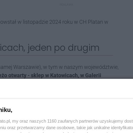
REKLAMA
owstał w listopadzie 2024 roku w CH Platan w
icach, jeden po drugim
w samej Warszawie), w tym w naszym województwie,
eżo otwarty - sklep w Katowicach, w Galerii
erdzi, że otwarcie tego sklepu będzie 28 lutego,
y z voucherami do MR.DIY, konkurs z iPhonem 16 do
niku,
ów za min. 50 zł – kubek termiczny lub parasol), a w
kato.pl, my oraz naszych 1160 zaufanych partnerów uzyskujemy dos
czynny i działa normalnie.
niu oraz przetwarzamy dane osobowe, takie jak unikalne identyfikat