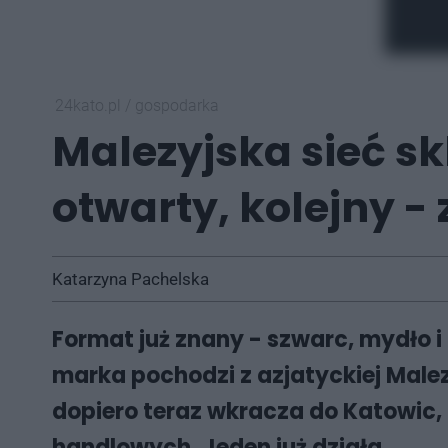
24kato.pl
/
gospodarka
Malezyjska sieć s
otwarty, kolejny - 
Katarzyna Pachelska
Format już znany - szwarc, mydło i 
marka pochodzi z azjatyckiej Malez
dopiero teraz wkracza do Katowic,
handlowych. Jeden już działa.