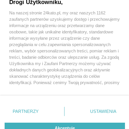
Drogi Użytkowniku,
Michał Bulsa z Rady Dzielnicy Szopienice-
Burowiec: Mieszkańcy dzielnicy stracili zaufanie
Na naszej stronie 24kato.pl, my oraz naszych 1162
do władz Katowic. Jesteśmy zawiedzeni postawą
Wydawca mediów
lokalnych
zaufanych partnerów uzyskujemy dostęp i przechowujemy
prezydenta i radnych Forum
informacje na urządzeniu oraz przetwarzamy dane
osobowe, takie jak unikalne identyfikatory, standardowe
3 / 6
informacje wysyłane przez urządzenie czy dane
przeglądania w celu zapewniania spersonalizowanych
Dzialka burowiec osiedle
reklam, wybór spersonalizowanych treści, pomiar reklam i
Nie zapomnij
treści, badanie odbiorców oraz ulepszanie usług. Za zgodą
mrozna 5
zapoznać się z:
polityką prywatności
regulamin korzystania z portali
Użytkownika my i Zaufani Partnerzy możemy używać
Twoje
miasto
Skontakuj się
z nami
dokładnych danych geolokalizacyjnych oraz aktywnie
Piekary Śląskie
Kontakt
skanować charakterystykę urządzenia do celów
Na działce po kolei piaskowej w Burowcu w
Chorzów
Wydawca
identyfikacji. Ponieważ cenimy Twoją prywatność, prosimy
Tarnowskie Góry
Redakcja
Katowicach ma powstać osiedle w ramach lex
Ruda Śląska
Newsletter
o zgodę na korzystanie z tych technologii poprzez
Świętochłowice
Reklama
kliknięcie „Akceptuję”. Zgoda jest dobrowolna i zawsze
deweloper.
Tychy
możesz ją zmienić/wycofać klikając przycisk ustawień
Bytom
Katowice
prywatności znajdujący się w lewym dolnym rogu strony
PARTNERZY
USTAWIENIA
Gliwice
. Niektóre rodzaje przetwarzania danych nie wymagają
Zabrze
REKLAMA
Zagłębie
zgody użytkownika, ale masz prawo sprzeciwić się
takiemu przetwarzaniu. Preferencje będą miały
Akceptuję