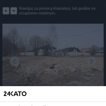
REKLAMA
Nawiguj za pomocą klawiatury, lub gestów na
urządzeniu mobilnym.
fot: Katarzyna Pachelska/24kato.pl