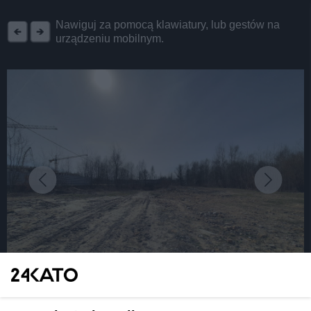
REKLAMA
Nawiguj za pomocą klawiatury, lub gestów na
urządzeniu mobilnym.
fot: Katarzyna Pachelska/24kato.pl