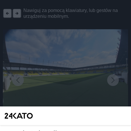
REKLAMA
Nawiguj za pomocą klawiatury, lub gestów na
urządzeniu mobilnym.
fot: