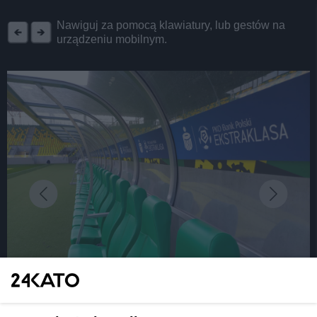
REKLAMA
Nawiguj za pomocą klawiatury, lub gestów na
urządzeniu mobilnym.
fot: