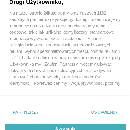
Drogi Użytkowniku,
Murawa na boisku GKS-u w Arenie Katowice
okazała się felerna. Konieczna jest wymiana,
Na naszej stronie 24kato.pl, my oraz naszych 1162
która potrwa trzy tygodnie
Wydawca mediów
lokalnych
zaufanych partnerów uzyskujemy dostęp i przechowujemy
informacje na urządzeniu oraz przetwarzamy dane
osobowe, takie jak unikalne identyfikatory, standardowe
informacje wysyłane przez urządzenie czy dane
przeglądania w celu zapewniania spersonalizowanych
5 / 6
reklam, wybór spersonalizowanych treści, pomiar reklam i
Nie zapomnij
treści, badanie odbiorców oraz ulepszanie usług. Za zgodą
Arena Katowice przed
zapoznać się z:
polityką prywatności
regulamin korzystania z portali
Użytkownika my i Zaufani Partnerzy możemy używać
Twoje
miasto
Skontakuj się
z nami
dokładnych danych geolokalizacyjnych oraz aktywnie
meczem otwarcia 28
Piekary Śląskie
Kontakt
skanować charakterystykę urządzenia do celów
Chorzów
Wydawca
identyfikacji. Ponieważ cenimy Twoją prywatność, prosimy
Tarnowskie Góry
Redakcja
Ruda Śląska
Newsletter
o zgodę na korzystanie z tych technologii poprzez
Świętochłowice
Reklama
kliknięcie „Akceptuję”. Zgoda jest dobrowolna i zawsze
Tychy
możesz ją zmienić/wycofać klikając przycisk ustawień
Bytom
Katowice
prywatności znajdujący się w lewym dolnym rogu strony
REKLAMA
PARTNERZY
USTAWIENIA
Gliwice
. Niektóre rodzaje przetwarzania danych nie wymagają
Zabrze
Zagłębie
zgody użytkownika, ale masz prawo sprzeciwić się
takiemu przetwarzaniu. Preferencje będą miały
Akceptuję