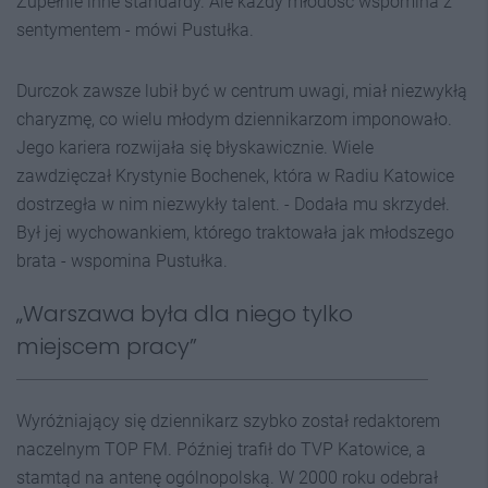
Zupełnie inne standardy. Ale każdy młodość wspomina z
sentymentem - mówi Pustułka.
Durczok zawsze lubił być w centrum uwagi, miał niezwykłą
charyzmę, co wielu młodym dziennikarzom imponowało.
Jego kariera rozwijała się błyskawicznie. Wiele
zawdzięczał Krystynie Bochenek, która w Radiu Katowice
dostrzegła w nim niezwykły talent. - Dodała mu skrzydeł.
Był jej wychowankiem, którego traktowała jak młodszego
brata - wspomina Pustułka.
„Warszawa była dla niego tylko
miejscem pracy”
Wyróżniający się dziennikarz szybko został redaktorem
naczelnym TOP FM. Później trafił do TVP Katowice, a
stamtąd na antenę ogólnopolską. W 2000 roku odebrał