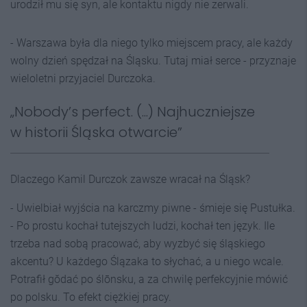
urodził mu się syn, ale kontaktu nigdy nie zerwali.
- Warszawa była dla niego tylko miejscem pracy, ale każdy
wolny dzień spędzał na Śląsku. Tutaj miał serce - przyznaje
wieloletni przyjaciel Durczoka.
„Nobody’s perfect. (...) Najhuczniejsze
w historii Śląska otwarcie”
Dlaczego Kamil Durczok zawsze wracał na Śląsk?
- Uwielbiał wyjścia na karczmy piwne - śmieje się Pustułka.
- Po prostu kochał tutejszych ludzi, kochał ten język. Ile
trzeba nad sobą pracować, aby wyzbyć się śląskiego
akcentu? U każdego Ślązaka to słychać, a u niego wcale.
Potrafił gŏdać po ślōnsku, a za chwilę perfekcyjnie mówić
po polsku. To efekt ciężkiej pracy.