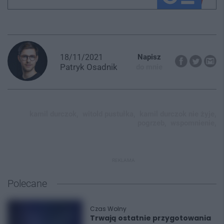
18/11/2021
Napisz
Patryk
Osadnik
do mnie
kamil durczok,
witold pustułka,
kamil durczok nie żyje,
pogrzeb,
wspomnienie,
REKLAMA
Polecane
Czas Wolny
Trwają ostatnie przygotowania