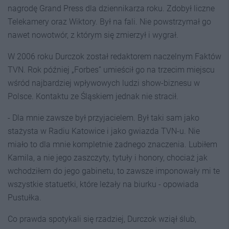
nagrodę Grand Press dla dziennikarza roku. Zdobył liczne
Telekamery oraz Wiktory. Był na fali. Nie powstrzymał go
nawet nowotwór, z którym się zmierzył i wygrał.
W 2006 roku Durczok został redaktorem naczelnym Faktów
TVN. Rok później „Forbes” umieścił go na trzecim miejscu
wśród najbardziej wpływowych ludzi show-biznesu w
Polsce. Kontaktu ze Śląskiem jednak nie stracił.
- Dla mnie zawsze był przyjacielem. Był taki sam jako
stażysta w Radiu Katowice i jako gwiazda TVN-u. Nie
miało to dla mnie kompletnie żadnego znaczenia. Lubiłem
Kamila, a nie jego zaszczyty, tytuły i honory, chociaż jak
wchodziłem do jego gabinetu, to zawsze imponowały mi te
wszystkie statuetki, które leżały na biurku - opowiada
Pustułka.
Co prawda spotykali się rzadziej, Durczok wziął ślub,