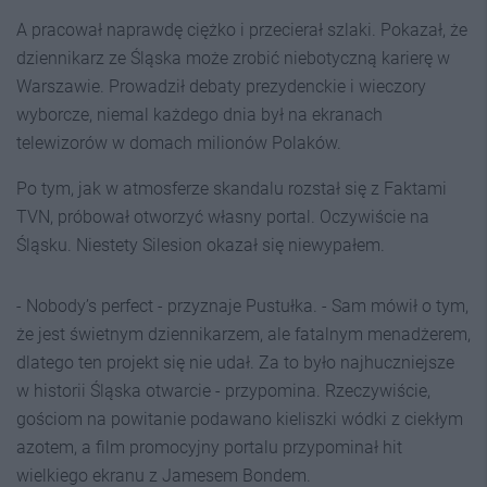
A pracował naprawdę ciężko i przecierał szlaki. Pokazał, że
dziennikarz ze Śląska może zrobić niebotyczną karierę w
Warszawie. Prowadził debaty prezydenckie i wieczory
wyborcze, niemal każdego dnia był na ekranach
telewizorów w domach milionów Polaków.
Po tym, jak w atmosferze skandalu rozstał się z Faktami
TVN, próbował otworzyć własny portal. Oczywiście na
Śląsku. Niestety Silesion okazał się niewypałem.
- Nobody’s perfect - przyznaje Pustułka. - Sam mówił o tym,
że jest świetnym dziennikarzem, ale fatalnym menadżerem,
dlatego ten projekt się nie udał. Za to było najhuczniejsze
w historii Śląska otwarcie - przypomina. Rzeczywiście,
gościom na powitanie podawano kieliszki wódki z ciekłym
azotem, a film promocyjny portalu przypominał hit
wielkiego ekranu z Jamesem Bondem.