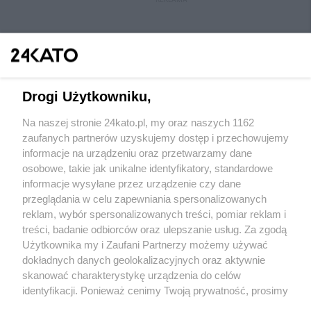
Drogi Użytkowniku,
Na naszej stronie 24kato.pl, my oraz naszych 1162
Wydawca mediów
lokalnych
zaufanych partnerów uzyskujemy dostęp i przechowujemy
informacje na urządzeniu oraz przetwarzamy dane
osobowe, takie jak unikalne identyfikatory, standardowe
informacje wysyłane przez urządzenie czy dane
przeglądania w celu zapewniania spersonalizowanych
reklam, wybór spersonalizowanych treści, pomiar reklam i
Nie zapomnij
treści, badanie odbiorców oraz ulepszanie usług. Za zgodą
zapoznać się z:
polityką prywatności
regulamin korzystania z portali
Użytkownika my i Zaufani Partnerzy możemy używać
Twoje
miasto
Skontakuj się
z nami
dokładnych danych geolokalizacyjnych oraz aktywnie
Piekary Śląskie
Kontakt
skanować charakterystykę urządzenia do celów
Chorzów
Wydawca
identyfikacji. Ponieważ cenimy Twoją prywatność, prosimy
Tarnowskie Góry
Redakcja
Ruda Śląska
Newsletter
o zgodę na korzystanie z tych technologii poprzez