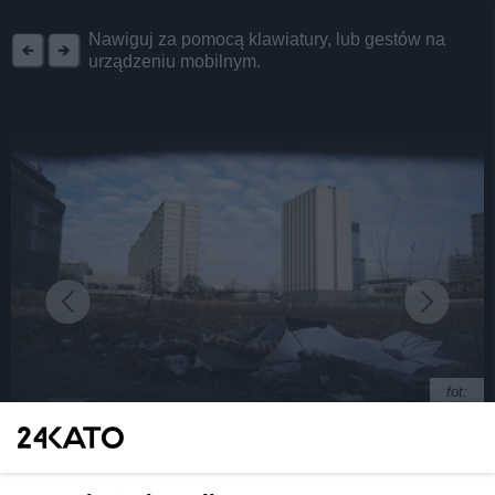
REKLAMA
Nawiguj za pomocą klawiatury, lub gestów na
urządzeniu mobilnym.
fot:
Nadal nie wybrano wykonawcy Novej Silesii. Jest