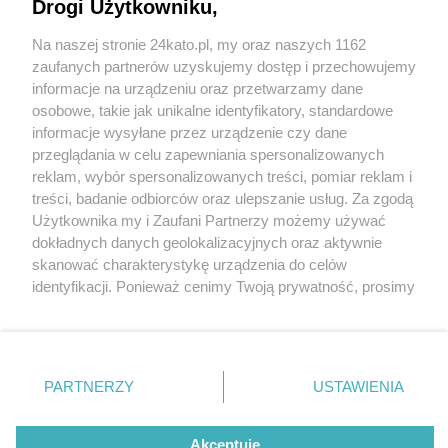
za to miejsce dla grafficiarzy
Drogi Użytkowniku,
Na naszej stronie 24kato.pl, my oraz naszych 1162
Wydawca mediów
lokalnych
zaufanych partnerów uzyskujemy dostęp i przechowujemy
informacje na urządzeniu oraz przetwarzamy dane
osobowe, takie jak unikalne identyfikatory, standardowe
informacje wysyłane przez urządzenie czy dane
przeglądania w celu zapewniania spersonalizowanych
5 / 6
reklam, wybór spersonalizowanych treści, pomiar reklam i
Nie zapomnij
treści, badanie odbiorców oraz ulepszanie usług. Za zgodą
P2033318
zapoznać się z:
polityką prywatności
regulamin korzystania z portali
Użytkownika my i Zaufani Partnerzy możemy używać
Twoje
miasto
Skontakuj się
z nami
dokładnych danych geolokalizacyjnych oraz aktywnie
Piekary Śląskie
Kontakt
skanować charakterystykę urządzenia do celów
Chorzów
Wydawca
identyfikacji. Ponieważ cenimy Twoją prywatność, prosimy
Tarnowskie Góry
Redakcja
Ruda Śląska
Newsletter
o zgodę na korzystanie z tych technologii poprzez
Świętochłowice
Reklama
kliknięcie „Akceptuję”. Zgoda jest dobrowolna i zawsze
Tychy
możesz ją zmienić/wycofać klikając przycisk ustawień
Bytom
Katowice
prywatności znajdujący się w lewym dolnym rogu strony
REKLAMA
PARTNERZY
USTAWIENIA
Gliwice
. Niektóre rodzaje przetwarzania danych nie wymagają
Zabrze
Zagłębie
zgody użytkownika, ale masz prawo sprzeciwić się
takiemu przetwarzaniu. Preferencje będą miały
Akceptuję