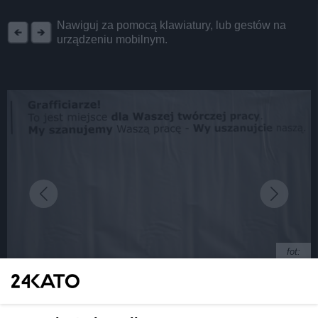
REKLAMA
Nawiguj za pomocą klawiatury, lub gestów na
urządzeniu mobilnym.
fot:
Nadal nie wybrano wykonawcy Novej Silesii. Jest