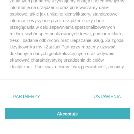
zaufanych partnerów uzyskujemy dostęp i przechowujemy
Najlepsza przestrzeń publiczna w województwie.
Katowice
informacje na urządzeniu oraz przetwarzamy dane
Gliwice
Aż trzy obiekty w konkursie są z Katowic.
Zabrze
osobowe, takie jak unikalne identyfikatory, standardowe
Zobaczcie i głosujcie
Zagłębie
informacje wysyłane przez urządzenie czy dane
przeglądania w celu zapewniania spersonalizowanych
reklam, wybór spersonalizowanych treści, pomiar reklam i
2 / 10
treści, badanie odbiorców oraz ulepszanie usług. Za zgodą
Użytkownika my i Zaufani Partnerzy możemy używać
Wujek wystawa
dokładnych danych geolokalizacyjnych oraz aktywnie
skanować charakterystykę urządzenia do celów
identyfikacji. Ponieważ cenimy Twoją prywatność, prosimy
Śląskie Centrum Wolności i Solidarności, Katowice
o zgodę na korzystanie z tych technologii poprzez
kliknięcie „Akceptuję”. Zgoda jest dobrowolna i zawsze
możesz ją zmienić/wycofać klikając przycisk ustawień
prywatności znajdujący się w lewym dolnym rogu strony
REKLAMA
PARTNERZY
USTAWIENIA
. Niektóre rodzaje przetwarzania danych nie wymagają
zgody użytkownika, ale masz prawo sprzeciwić się
takiemu przetwarzaniu. Preferencje będą miały
Akceptuję
zastosowania tylko na tej witrynie.
Zapoznaj się z poniższymi informacjami, abyś mógł