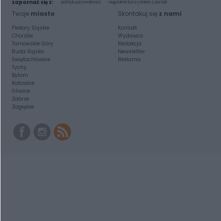
zapoznać się z:
polityką prywatności
regulamin korzystania z portali
Twoje
miasto
Skontakuj się
z nami
Piekary Śląskie
Kontakt
Chorzów
Wydawca
Tarnowskie Góry
Redakcja
Ruda Śląska
Newsletter
Świętochłowice
Reklama
Tychy
Bytom
Katowice
Gliwice
Zabrze
Zagłębie