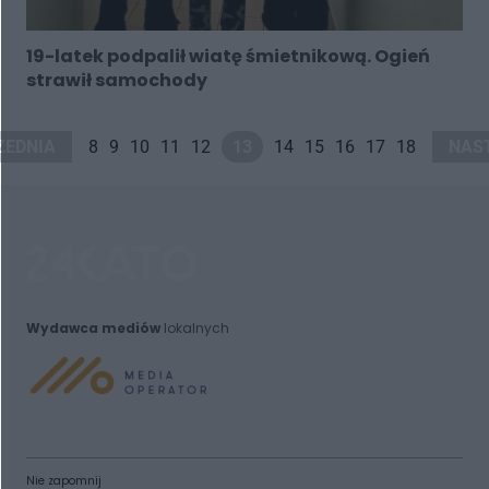
19-latek podpalił wiatę śmietnikową. Ogień
strawił samochody
ZEDNIA
8
9
10
11
12
13
14
15
16
17
18
NAS
Wydawca mediów
lokalnych
Nie zapomnij