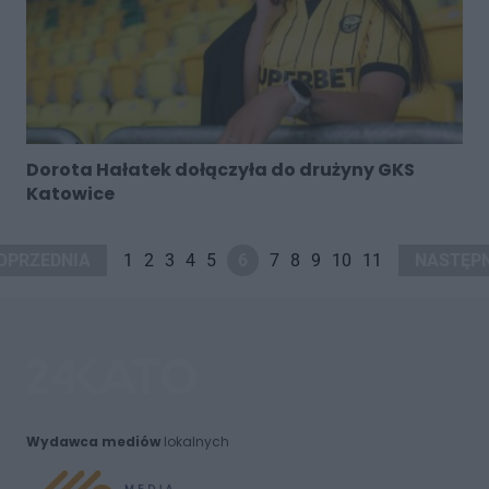
Dorota Hałatek dołączyła do drużyny GKS
Katowice
OPRZEDNIA
1
2
3
4
5
6
7
8
9
10
11
NASTĘP
Wydawca mediów
lokalnych