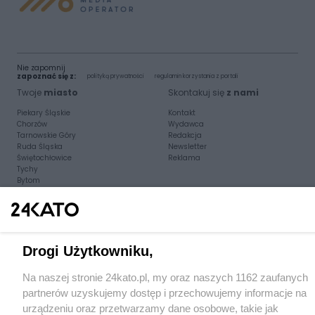
Nie zapomnij
zapoznać się z:
polityką prywatności
regulamin korzystania z portali
Twoje
miasto
Skontakuj się
z nami
Piekary Śląskie
Kontakt
Chorzów
Wydawca
Tarnowskie Góry
Redakcja
Ruda Śląska
Newsletter
Świętochłowice
Reklama
Tychy
Bytom
Katowice
Gliwice
Zabrze
Zagłębie
Drogi Użytkowniku,
Na naszej stronie 24kato.pl, my oraz naszych 1162 zaufanych
partnerów uzyskujemy dostęp i przechowujemy informacje na
urządzeniu oraz przetwarzamy dane osobowe, takie jak