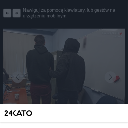
REKLAMA
Nawiguj za pomocą klawiatury, lub gestów na
urządzeniu mobilnym.
fot: