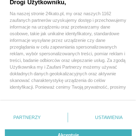
Drogi Użytkowniku,
Na naszej stronie 24kato.pl, my oraz naszych 1162
Napadli mężczyznę w toalecie centrum
Wydawca mediów
lokalnych
zaufanych partnerów uzyskujemy dostęp i przechowujemy
handlowego w Katowicach. Grozili nożem, ukradli
informacje na urządzeniu oraz przetwarzamy dane
portfel
osobowe, takie jak unikalne identyfikatory, standardowe
informacje wysyłane przez urządzenie czy dane
przeglądania w celu zapewniania spersonalizowanych
2 / 2
reklam, wybór spersonalizowanych treści, pomiar reklam i
49 685143
Nie zapomnij
treści, badanie odbiorców oraz ulepszanie usług. Za zgodą
zapoznać się z:
polityką prywatności
regulamin korzystania z portali
Użytkownika my i Zaufani Partnerzy możemy używać
Twoje
miasto
Skontakuj się
z nami
dokładnych danych geolokalizacyjnych oraz aktywnie
Piekary Śląskie
Kontakt
skanować charakterystykę urządzenia do celów
Wróć do artykułu:
Chorzów
Wydawca
identyfikacji. Ponieważ cenimy Twoją prywatność, prosimy
Napadli mężczyznę w toalecie centrum
Tarnowskie Góry
Redakcja
handlowego w Katowicach. Grozili nożem, ukradli
Ruda Śląska
Newsletter
o zgodę na korzystanie z tych technologii poprzez
Świętochłowice
Reklama
portfel
kliknięcie „Akceptuję”. Zgoda jest dobrowolna i zawsze
Tychy
możesz ją zmienić/wycofać klikając przycisk ustawień
Bytom
Katowice
prywatności znajdujący się w lewym dolnym rogu strony
PARTNERZY
USTAWIENIA
Gliwice
REKLAMA
. Niektóre rodzaje przetwarzania danych nie wymagają
Zabrze
Zagłębie
zgody użytkownika, ale masz prawo sprzeciwić się
takiemu przetwarzaniu. Preferencje będą miały
Akceptuję