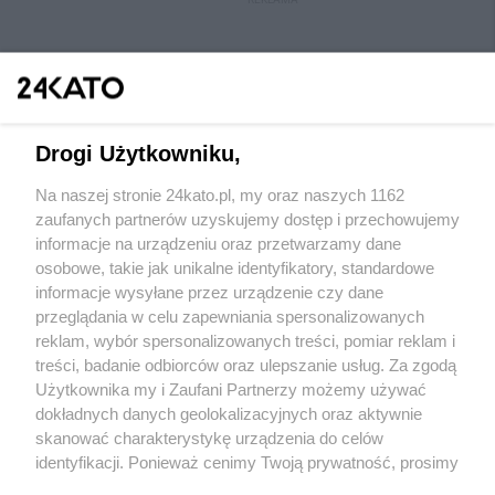
Drogi Użytkowniku,
Na naszej stronie 24kato.pl, my oraz naszych 1162
Wydawca mediów
lokalnych
zaufanych partnerów uzyskujemy dostęp i przechowujemy
informacje na urządzeniu oraz przetwarzamy dane
osobowe, takie jak unikalne identyfikatory, standardowe
informacje wysyłane przez urządzenie czy dane
przeglądania w celu zapewniania spersonalizowanych
reklam, wybór spersonalizowanych treści, pomiar reklam i
Nie zapomnij
treści, badanie odbiorców oraz ulepszanie usług. Za zgodą
zapoznać się z:
polityką prywatności
regulamin korzystania z portali
Użytkownika my i Zaufani Partnerzy możemy używać
Twoje
miasto
Skontakuj się
z nami
dokładnych danych geolokalizacyjnych oraz aktywnie
Piekary Śląskie
Kontakt
skanować charakterystykę urządzenia do celów
Chorzów
Wydawca
identyfikacji. Ponieważ cenimy Twoją prywatność, prosimy
Tarnowskie Góry
Redakcja
Ruda Śląska
Newsletter
o zgodę na korzystanie z tych technologii poprzez