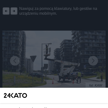
REKLAMA
Nawiguj za pomocą klawiatury, lub gestów na
urządzeniu mobilnym.
fot: KAW
Następne przejścia dla pieszych w Katowicach