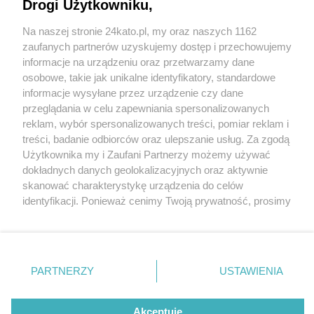
będą doświetlone. W kolejce ponad 20 miejsc.
Drogi Użytkowniku,
Jakich?
Na naszej stronie 24kato.pl, my oraz naszych 1162
Wydawca mediów
lokalnych
zaufanych partnerów uzyskujemy dostęp i przechowujemy
informacje na urządzeniu oraz przetwarzamy dane
3 / 3
osobowe, takie jak unikalne identyfikatory, standardowe
informacje wysyłane przez urządzenie czy dane
Przejście dla pieszych, Strefa
przeglądania w celu zapewniania spersonalizowanych
reklam, wybór spersonalizowanych treści, pomiar reklam i
Kultury, Katowice
Nie zapomnij
treści, badanie odbiorców oraz ulepszanie usług. Za zgodą
zapoznać się z:
polityką prywatności
regulamin korzystania z portali
Użytkownika my i Zaufani Partnerzy możemy używać
Twoje
miasto
Skontakuj się
z nami
dokładnych danych geolokalizacyjnych oraz aktywnie
Wróć do artykułu:
Piekary Śląskie
Kontakt
skanować charakterystykę urządzenia do celów
Następne przejścia dla pieszych w Katowicach
Chorzów
Wydawca
identyfikacji. Ponieważ cenimy Twoją prywatność, prosimy
Tarnowskie Góry
Redakcja
będą doświetlone. W kolejce ponad 20 miejsc.
Ruda Śląska
Newsletter
o zgodę na korzystanie z tych technologii poprzez
Jakich?
Świętochłowice
Reklama
kliknięcie „Akceptuję”. Zgoda jest dobrowolna i zawsze
Tychy
możesz ją zmienić/wycofać klikając przycisk ustawień
Bytom
Katowice
prywatności znajdujący się w lewym dolnym rogu strony
REKLAMA
PARTNERZY
USTAWIENIA
Gliwice
. Niektóre rodzaje przetwarzania danych nie wymagają
Zabrze
Zagłębie
zgody użytkownika, ale masz prawo sprzeciwić się
takiemu przetwarzaniu. Preferencje będą miały
Akceptuję