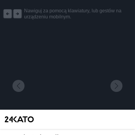
REKLAMA
Nawiguj za pomocą klawiatury, lub gestów na
urządzeniu mobilnym.
Niektórzy porównują do Disneylandu, ale bądźmy