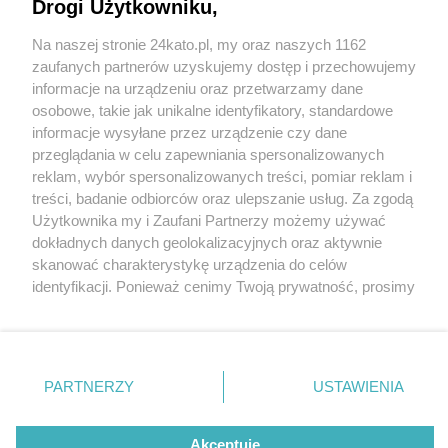
poważni. Pałac w Nakle Śląskim jest piękny i...
Drogi Użytkowniku,
prawdziwy
Na naszej stronie 24kato.pl, my oraz naszych 1162
Wydawca mediów
lokalnych
zaufanych partnerów uzyskujemy dostęp i przechowujemy
informacje na urządzeniu oraz przetwarzamy dane
osobowe, takie jak unikalne identyfikatory, standardowe
informacje wysyłane przez urządzenie czy dane
przeglądania w celu zapewniania spersonalizowanych
reklam, wybór spersonalizowanych treści, pomiar reklam i
Nie zapomnij
treści, badanie odbiorców oraz ulepszanie usług. Za zgodą
6 / 1
zapoznać się z:
polityką prywatności
regulamin korzystania z portali
Użytkownika my i Zaufani Partnerzy możemy używać
Twoje
miasto
Skontakuj się
z nami
dokładnych danych geolokalizacyjnych oraz aktywnie
Piekary Śląskie
Kontakt
skanować charakterystykę urządzenia do celów
Chorzów
Wydawca
identyfikacji. Ponieważ cenimy Twoją prywatność, prosimy
Tarnowskie Góry
Redakcja
Ruda Śląska
Newsletter
o zgodę na korzystanie z tych technologii poprzez
Świętochłowice
Reklama
kliknięcie „Akceptuję”. Zgoda jest dobrowolna i zawsze
Tychy
możesz ją zmienić/wycofać klikając przycisk ustawień
Bytom
Katowice
prywatności znajdujący się w lewym dolnym rogu strony
REKLAMA
PARTNERZY
USTAWIENIA
Gliwice
. Niektóre rodzaje przetwarzania danych nie wymagają
Zabrze
Zagłębie
zgody użytkownika, ale masz prawo sprzeciwić się
takiemu przetwarzaniu. Preferencje będą miały
Akceptuję