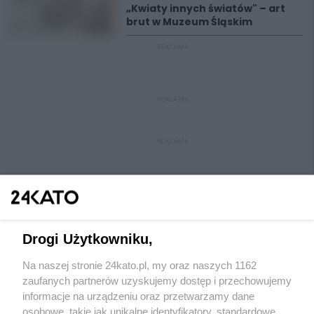
„Kwiaty innych światów" – art
brut w Muzeum Śląskim
REKLAMA
REKLAMA
REKLAMA
Drogi Użytkowniku,
Na naszej stronie 24kato.pl, my oraz naszych 1162
Wydawca mediów
lokalnych
zaufanych partnerów uzyskujemy dostęp i przechowujemy
informacje na urządzeniu oraz przetwarzamy dane
osobowe, takie jak unikalne identyfikatory, standardowe