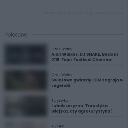
autobusy,
katowice,
ztm,
transport gzm,
Polecane
Czas Wolny
Alan Walker, DJ SNAKE, Bedoes
2115: Fajer Festiwal Chorzów
Czas Wolny
Światowe gwiazdy EDM zagrają w
Legendii
Turystyka
Lubelszczyzna. Turystyka
wiejska, czy agroturystyka?
Kultura