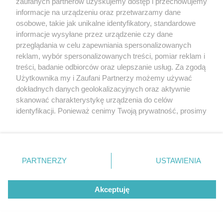
zaufanych partnerów uzyskujemy dostęp i przechowujemy
Katowice
informacje na urządzeniu oraz przetwarzamy dane
Gliwice
Zabrze
osobowe, takie jak unikalne identyfikatory, standardowe
Zagłębie
fot: Materiały prasowe
informacje wysyłane przez urządzenie czy dane
przeglądania w celu zapewniania spersonalizowanych
reklam, wybór spersonalizowanych treści, pomiar reklam i
Nowe ekologiczne osiedle TBS będzie przy ul.
treści, badanie odbiorców oraz ulepszanie usług. Za zgodą
Kosmicznej w Katowicach. Zobacz wizualizacje
Użytkownika my i Zaufani Partnerzy możemy używać
dokładnych danych geolokalizacyjnych oraz aktywnie
5 / 6
skanować charakterystykę urządzenia do celów
Wizualizacje nowego osiedla
identyfikacji. Ponieważ cenimy Twoją prywatność, prosimy
o zgodę na korzystanie z tych technologii poprzez
TBS przy Kosmicznej w
kliknięcie „Akceptuję”. Zgoda jest dobrowolna i zawsze
możesz ją zmienić/wycofać klikając przycisk ustawień
Katowicach
prywatności znajdujący się w lewym dolnym rogu strony
PARTNERZY
USTAWIENIA
. Niektóre rodzaje przetwarzania danych nie wymagają
zgody użytkownika, ale masz prawo sprzeciwić się
Wizualizacje nowego osiedla TBS przy Kosmicznej w
takiemu przetwarzaniu. Preferencje będą miały
Akceptuję
Katowicach
zastosowania tylko na tej witrynie.
Zapoznaj się z poniższymi informacjami, abyś mógł