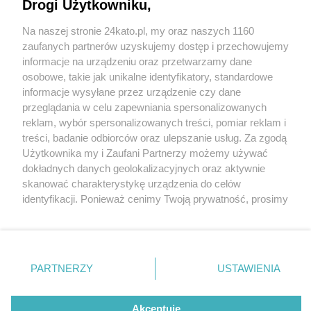
ziemi. Powstała koncepcja zagospodarowania
Drogi Użytkowniku,
terenu w Borkach
Na naszej stronie 24kato.pl, my oraz naszych 1160
Wydawca mediów
lokalnych
zaufanych partnerów uzyskujemy dostęp i przechowujemy
informacje na urządzeniu oraz przetwarzamy dane
osobowe, takie jak unikalne identyfikatory, standardowe
5 / 10
informacje wysyłane przez urządzenie czy dane
Nowe osiedle borki katowice
przeglądania w celu zapewniania spersonalizowanych
reklam, wybór spersonalizowanych treści, pomiar reklam i
koncepcja 2
Nie zapomnij
treści, badanie odbiorców oraz ulepszanie usług. Za zgodą
zapoznać się z:
polityką prywatności
regulamin korzystania z portali
Użytkownika my i Zaufani Partnerzy możemy używać
Twoje
miasto
Skontakuj się
z nami
dokładnych danych geolokalizacyjnych oraz aktywnie
Piekary Śląskie
Kontakt
Projekt koncepcyjny zabudowy mieszkaniowej w
skanować charakterystykę urządzenia do celów
Chorzów
Wydawca
identyfikacji. Ponieważ cenimy Twoją prywatność, prosimy
Tarnowskie Góry
Redakcja
katowickiej dzielnicy Borki.
Ruda Śląska
Newsletter
o zgodę na korzystanie z tych technologii poprzez
Świętochłowice
Reklama
kliknięcie „Akceptuję”. Zgoda jest dobrowolna i zawsze
Tychy
możesz ją zmienić/wycofać klikając przycisk ustawień
Bytom
Katowice
prywatności znajdujący się w lewym dolnym rogu strony
REKLAMA
PARTNERZY
USTAWIENIA
Gliwice
. Niektóre rodzaje przetwarzania danych nie wymagają
Zabrze
Zagłębie
zgody użytkownika, ale masz prawo sprzeciwić się
takiemu przetwarzaniu. Preferencje będą miały
Akceptuję