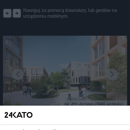
REKLAMA
Nawiguj za pomocą klawiatury, lub gestów na
urządzeniu mobilnym.
fot: 2H+ Architekci/8486 architekci
Nowe osiedle w Katowicach na 20 hektarach