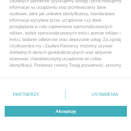
zaufanych partnerów uzyskujemy dostęp i przechowujemy
Nowe oznakowanie tras rowerowych w
Katowice
informacje na urządzeniu oraz przetwarzamy dane
Gliwice
Katowicach. To kolejny etap wdrażania SIM
Zabrze
osobowe, takie jak unikalne identyfikatory, standardowe
Zagłębie
informacje wysyłane przez urządzenie czy dane
4 / 4
przeglądania w celu zapewniania spersonalizowanych
reklam, wybór spersonalizowanych treści, pomiar reklam i
Nowe oznakowanie tras
treści, badanie odbiorców oraz ulepszanie usług. Za zgodą
Użytkownika my i Zaufani Partnerzy możemy używać
rowerowych w Katowicach
dokładnych danych geolokalizacyjnych oraz aktywnie
skanować charakterystykę urządzenia do celów
identyfikacji. Ponieważ cenimy Twoją prywatność, prosimy
Wróć do artykułu:
o zgodę na korzystanie z tych technologii poprzez
Nowe oznakowanie tras rowerowych w
kliknięcie „Akceptuję”. Zgoda jest dobrowolna i zawsze
Katowicach. To kolejny etap wdrażania SIM
możesz ją zmienić/wycofać klikając przycisk ustawień
prywatności znajdujący się w lewym dolnym rogu strony
PARTNERZY
USTAWIENIA
. Niektóre rodzaje przetwarzania danych nie wymagają
REKLAMA
zgody użytkownika, ale masz prawo sprzeciwić się
takiemu przetwarzaniu. Preferencje będą miały
Akceptuję
zastosowania tylko na tej witrynie.
Zapoznaj się z poniższymi informacjami, abyś mógł