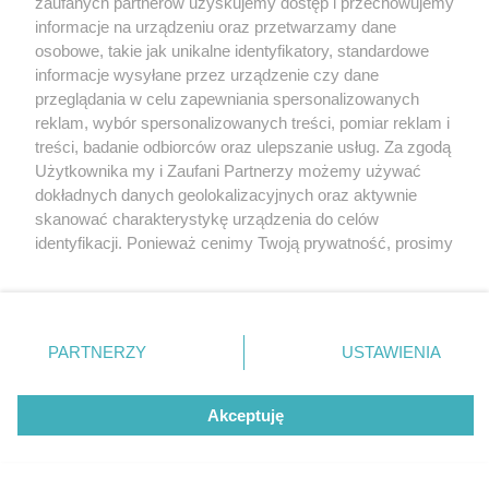
zaufanych partnerów uzyskujemy dostęp i przechowujemy
Tysiąclecia. Zaprojektowała je słynna pracownia
Katowice
informacje na urządzeniu oraz przetwarzamy dane
Medusa z Bytomia
Gliwice
Zabrze
osobowe, takie jak unikalne identyfikatory, standardowe
Zagłębie
informacje wysyłane przez urządzenie czy dane
2 / 4
przeglądania w celu zapewniania spersonalizowanych
Screenshot ze strony
reklam, wybór spersonalizowanych treści, pomiar reklam i
treści, badanie odbiorców oraz ulepszanie usług. Za zgodą
inwestora
Użytkownika my i Zaufani Partnerzy możemy używać
dokładnych danych geolokalizacyjnych oraz aktywnie
skanować charakterystykę urządzenia do celów
Jedyny ślad po osiedlu w Katowicach na stronie
identyfikacji. Ponieważ cenimy Twoją prywatność, prosimy
o zgodę na korzystanie z tych technologii poprzez
inwestora ma taką wizualizację. Ciekawe, czy osiedle
kliknięcie „Akceptuję”. Zgoda jest dobrowolna i zawsze
będzie tak rzeczywiście wyglądać.
możesz ją zmienić/wycofać klikając przycisk ustawień
prywatności znajdujący się w lewym dolnym rogu strony
PARTNERZY
USTAWIENIA
. Niektóre rodzaje przetwarzania danych nie wymagają
REKLAMA
zgody użytkownika, ale masz prawo sprzeciwić się
takiemu przetwarzaniu. Preferencje będą miały
Akceptuję
zastosowania tylko na tej witrynie.
Zapoznaj się z poniższymi informacjami, abyś mógł