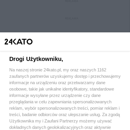
REKLAMA
REKLAMA
Drogi Użytkowniku,
Na naszej stronie 24kato.pl, my oraz naszych 1162
Wydawca mediów
lokalnych
zaufanych partnerów uzyskujemy dostęp i przechowujemy
informacje na urządzeniu oraz przetwarzamy dane
osobowe, takie jak unikalne identyfikatory, standardowe
informacje wysyłane przez urządzenie czy dane
przeglądania w celu zapewniania spersonalizowanych
reklam, wybór spersonalizowanych treści, pomiar reklam i
Nie zapomnij
treści, badanie odbiorców oraz ulepszanie usług. Za zgodą
zapoznać się z:
polityką prywatności
regulamin korzystania z portali
Użytkownika my i Zaufani Partnerzy możemy używać
Twoje
miasto
Skontakuj się
z nami
dokładnych danych geolokalizacyjnych oraz aktywnie