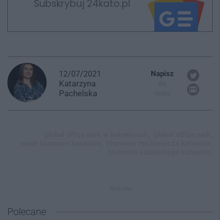
Subskrybuj 24kato.pl
12/07/2021
Napisz
Katarzyna
do
Pachelska
mnie
global office park w katowicach,
global office park,
nowe biurowce katowice,
biurowce mickiewicza katowice,
biurowce sobieskiego katowice,
REKLAMA
Polecane