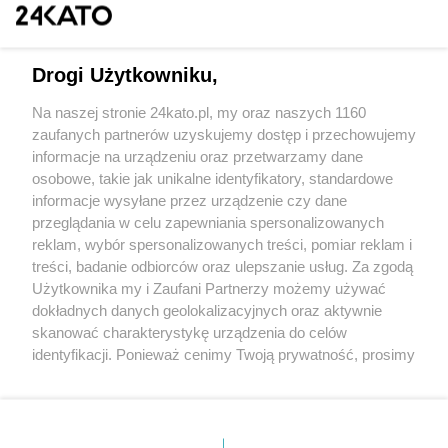
Drogi Użytkowniku,
Na naszej stronie 24kato.pl, my oraz naszych 1160
Wydawca mediów
lokalnych
zaufanych partnerów uzyskujemy dostęp i przechowujemy
informacje na urządzeniu oraz przetwarzamy dane
osobowe, takie jak unikalne identyfikatory, standardowe
informacje wysyłane przez urządzenie czy dane
przeglądania w celu zapewniania spersonalizowanych
reklam, wybór spersonalizowanych treści, pomiar reklam i
Nie zapomnij
treści, badanie odbiorców oraz ulepszanie usług. Za zgodą
zapoznać się z:
polityką prywatności
regulamin korzystania z portali
Użytkownika my i Zaufani Partnerzy możemy używać
Twoje
miasto
Skontaktuj się
z nami
dokładnych danych geolokalizacyjnych oraz aktywnie
Piekary Śląskie
Kontakt
skanować charakterystykę urządzenia do celów
Chorzów
Wydawca
identyfikacji. Ponieważ cenimy Twoją prywatność, prosimy
Tarnowskie Góry
Redakcja
Ruda Śląska
Newsletter
o zgodę na korzystanie z tych technologii poprzez
Świętochłowice
Reklama
kliknięcie „Akceptuję”. Zgoda jest dobrowolna i zawsze
Tychy
możesz ją zmienić/wycofać klikając przycisk ustawień
Bytom
Katowice
prywatności znajdujący się w lewym dolnym rogu strony