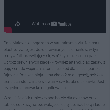
Park Malownik urządzono w naturalnym stylu. Nie ma tu
plastiku, za to jest dużo drewnianych elementów, w tym
motyw fali, przewijający się w różnych częściach parku.
Oprócz drewnianych kładek - również altanki, plac zabaw z
pająkiem do wspinania, tor przeszkód dla dzieci (bardzo
fajny dla "małych ninja" - ma około 2 m długości), ścieżka
trenująca stopy, małe wigwamy czy leżaki oraz ławki. Jest
też jedno stanowisko do grillowania.
Wzdłuż ścieżek umieszczono hotele dla owadów oraz
tablice edukacyjne, pozwalające lepiej poznać florę i faunę