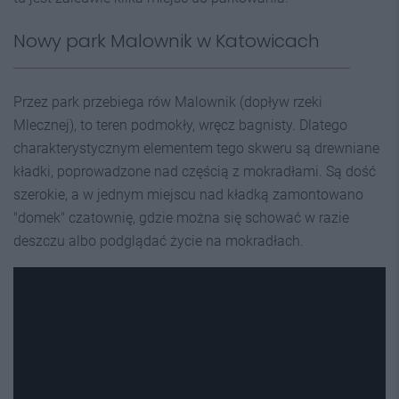
Nowy park Malownik w Katowicach
Przez park przebiega rów Malownik (dopływ rzeki
Mlecznej), to teren podmokły, wręcz bagnisty. Dlatego
charakterystycznym elementem tego skweru są drewniane
kładki, poprowadzone nad częścią z mokradłami. Są dość
szerokie, a w jednym miejscu nad kładką zamontowano
"domek" czatownię, gdzie można się schować w razie
deszczu albo podglądać życie na mokradłach.