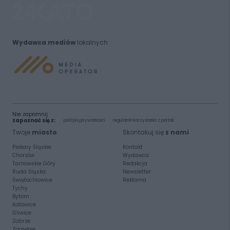
Wydawca mediów
lokalnych
Nie zapomnij
zapoznać się z:
polityką prywatności
regulamin korzystania z portali
Twoje
miasto
Skontakuj się
z nami
Piekary Śląskie
Kontakt
Chorzów
Wydawca
Tarnowskie Góry
Redakcja
Ruda Śląska
Newsletter
Świętochłowice
Reklama
Tychy
Bytom
Katowice
Gliwice
Zabrze
Zagłębie