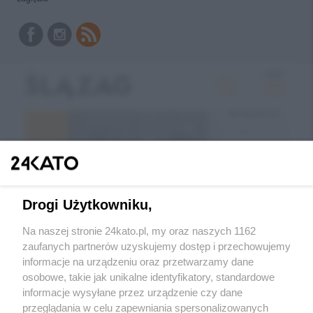
Drogi Użytkowniku,
Na naszej stronie 24kato.pl, my oraz naszych 1162
zaufanych partnerów uzyskujemy dostęp i przechowujemy
informacje na urządzeniu oraz przetwarzamy dane
Wróć do strony głównej
osobowe, takie jak unikalne identyfikatory, standardowe
informacje wysyłane przez urządzenie czy dane
ślązag.pl
przeglądania w celu zapewniania spersonalizowanych