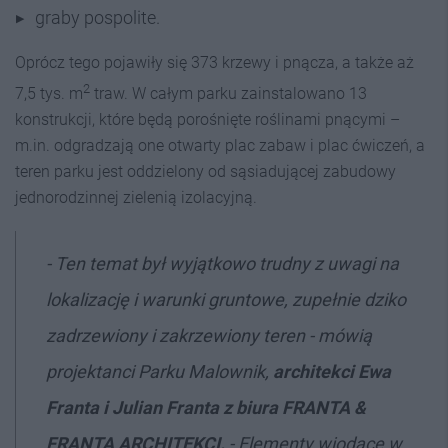
graby pospolite.
Oprócz tego pojawiły się 373 krzewy i pnącza, a także aż
2
7,5 tys. m
traw. W całym parku zainstalowano 13
konstrukcji, które będą porośnięte roślinami pnącymi –
m.in. odgradzają one otwarty plac zabaw i plac ćwiczeń, a
teren parku jest oddzielony od sąsiadującej zabudowy
jednorodzinnej zielenią izolacyjną.
- Ten temat był wyjątkowo trudny z uwagi na
lokalizację i warunki gruntowe, zupełnie dziko
zadrzewiony i zakrzewiony teren - mówią
projektanci Parku Malownik,
architekci Ewa
Franta i Julian Franta z biura FRANTA &
FRANTA ARCHITEKCI.
- Elementy wiodące w