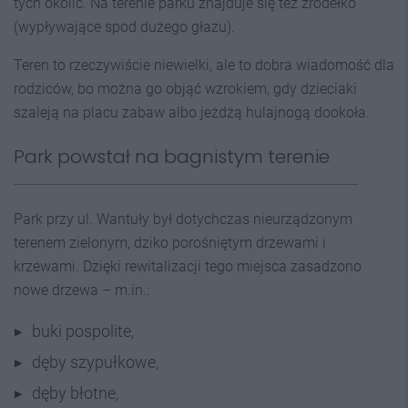
tych okolic. Na terenie parku znajduje się też źródełko
(wypływające spod dużego głazu).
Teren to rzeczywiście niewielki, ale to dobra wiadomość dla
rodziców, bo można go objąć wzrokiem, gdy dzieciaki
szaleją na placu zabaw albo jeżdżą hulajnogą dookoła.
Park powstał na bagnistym terenie
Park przy ul. Wantuły był dotychczas nieurządzonym
terenem zielonym, dziko porośniętym drzewami i
krzewami. Dzięki rewitalizacji tego miejsca zasadzono
nowe drzewa – m.in.:
buki pospolite,
dęby szypułkowe,
dęby błotne,